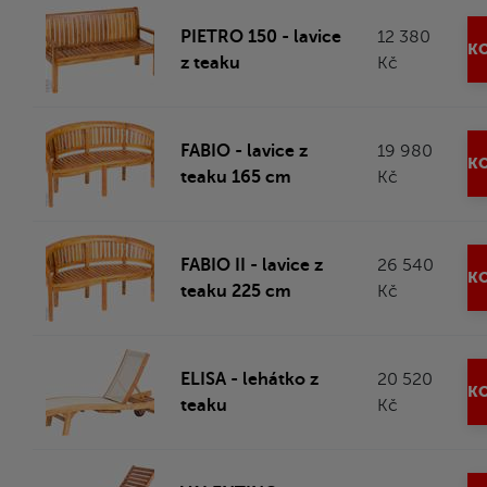
PIETRO 150 - lavice
12 380
KO
z teaku
Kč
FABIO - lavice z
19 980
KO
teaku 165 cm
Kč
FABIO II - lavice z
26 540
KO
teaku 225 cm
Kč
ELISA - lehátko z
20 520
KO
teaku
Kč