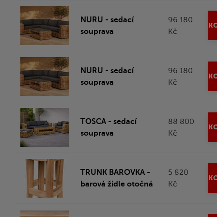
NURU - sedací
96 180
KO
souprava
Kč
NURU - sedací
96 180
KO
souprava
Kč
TOSCA - sedací
88 800
KO
souprava
Kč
TRUNK BAROVKA -
5 820
KO
barová židle otočná
Kč