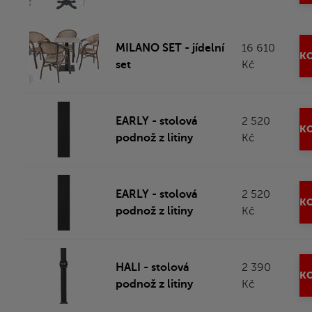
MILANO SET - jídelní
16 610
KO
set
Kč
EARLY - stolová
2 520
KO
podnož z litiny
Kč
EARLY - stolová
2 520
KO
podnož z litiny
Kč
HALI - stolová
2 390
KO
podnož z litiny
Kč