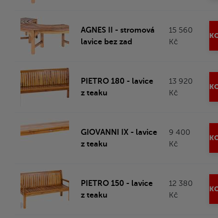
AGNES II - stromová
15 560
KO
lavice bez zad
Kč
PIETRO 180 - lavice
13 920
KO
z teaku
Kč
GIOVANNI IX - lavice
9 400
KO
z teaku
Kč
PIETRO 150 - lavice
12 380
KO
z teaku
Kč