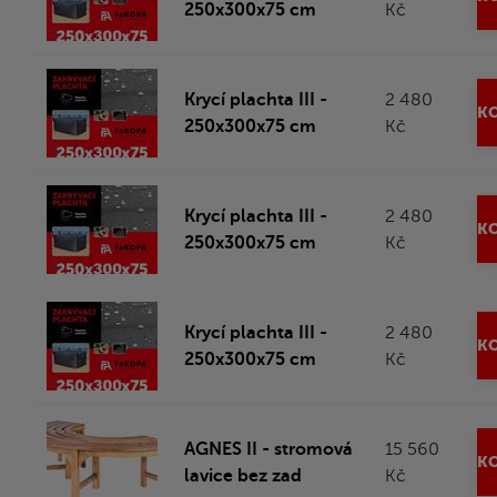
250x300x75 cm
Kč
Krycí plachta III -
2 480
KO
250x300x75 cm
Kč
Krycí plachta III -
2 480
KO
250x300x75 cm
Kč
Krycí plachta III -
2 480
KO
250x300x75 cm
Kč
AGNES II - stromová
15 560
KO
lavice bez zad
Kč