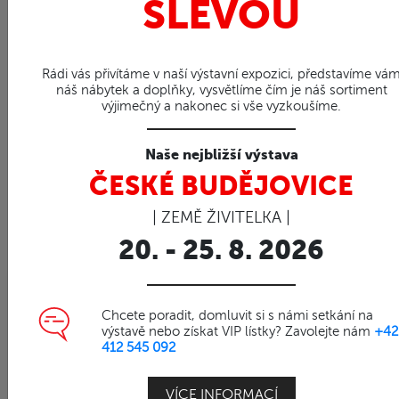
SLEVOU
Rádi vás přivítáme v naší výstavní expozici, představíme vá
náš nábytek a doplňky, vysvětlíme čím je náš sortiment
výjimečný a nakonec si vše vyzkoušíme.
Naše nejbližší výstava
ČESKÉ BUDĚJOVICE
| ZEMĚ ŽIVITELKA |
20. - 25. 8. 2026
88%
Chcete poradit, domluvit si s námi setkání na
výstavě nebo získat VIP lístky? Zavolejte nám
+42
Obj. číslo | 80003
412 545 092
Křeslo z ratanu SRIMIT
Nábytek z přírodního ratanu
VÍCE INFORMACÍ