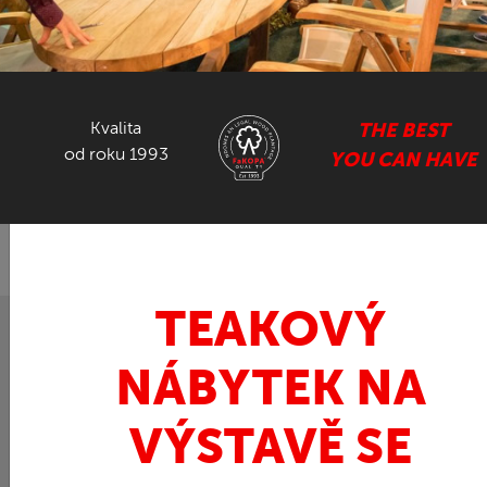
NÁBYTEK ZE SUARU
GASTRO NÁBYTEK
Kvalita
THE BEST
od roku 1993
YOU CAN HAVE
ZPĚT
FaKOPA.cz - nábytek z teaku
Ratan
Křeslo
»
»
z ratanu SRIMIT
TEAKOVÝ
NÁBYTEK NA
VÝSTAVĚ SE