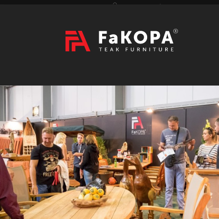
Přihlášení
|
Registrace
Hledat
2026
VÝSTAVY
prázdný
CZK
|
EUR
TEAK
ART / DOPLŇKY
RATAN