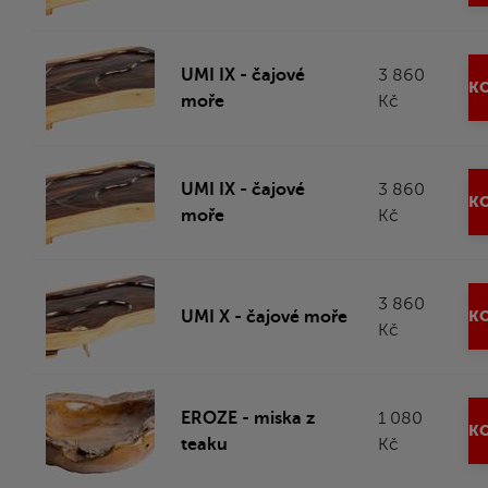
UMI IX - čajové
3 860
KO
moře
Kč
UMI IX - čajové
3 860
KO
moře
Kč
3 860
UMI X - čajové moře
KO
Kč
EROZE - miska z
1 080
KO
teaku
Kč