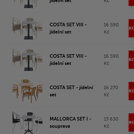
jídelní set
Kč
COSTA SET VIII -
16 590
KO
jídelní set
Kč
COSTA SET VIII -
16 590
KO
jídelní set
Kč
COSTA SET - jídelní
16 270
KO
set
Kč
MALLORCA SET I -
13 630
KO
souprava
Kč