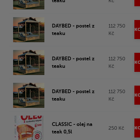
teaku
Kč
DAYBED - postel z
112 750
KO
teaku
Kč
DAYBED - postel z
112 750
KO
teaku
Kč
DAYBED - postel z
112 750
KO
teaku
Kč
CLASSIC - olej na
250 Kč
KO
teak 0,5l