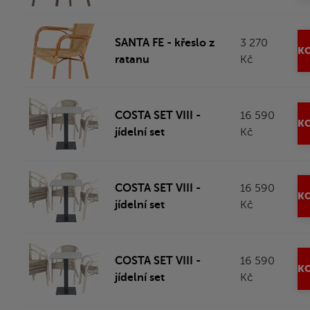
SANTA FE - křeslo z
3 270
KO
ratanu
Kč
COSTA SET VIII -
16 590
KO
jídelní set
Kč
COSTA SET VIII -
16 590
KO
jídelní set
Kč
COSTA SET VIII -
16 590
KO
jídelní set
Kč