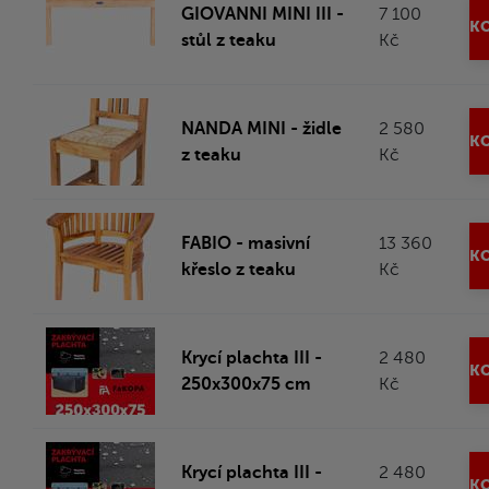
GIOVANNI MINI III -
7 100
KO
stůl z teaku
Kč
NANDA MINI - židle
2 580
KO
z teaku
Kč
FABIO - masivní
13 360
KO
křeslo z teaku
Kč
Krycí plachta III -
2 480
KO
250x300x75 cm
Kč
Krycí plachta III -
2 480
KO