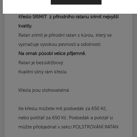
Křeslo SRIMIT z přírodního ratanu srimit nejvyšší
kvality.
Ratan srimit je přírodní ratan s kůrou, který se
vyznačuje vysokou pevností a odolností.
Na omak působí velice příjemně.
Ratan je bezúdržbový.
Kvalitní silný rám křesla.
Křesla jsou stohovatelná.
Ke křeslu můžete mít podsedák za 650 Kč,
nebo polštář za 650 Kč. Podsedák a polstář si
můžte přiobjednat v sekci POLSTROVÁNÍ RATAN
.