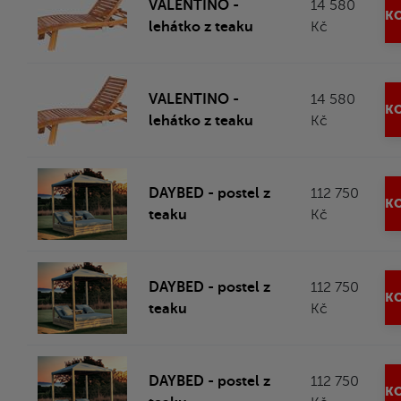
VALENTINO -
14 580
KO
lehátko z teaku
Kč
VALENTINO -
14 580
KO
lehátko z teaku
Kč
DAYBED - postel z
112 750
KO
teaku
Kč
DAYBED - postel z
112 750
KO
teaku
Kč
DAYBED - postel z
112 750
KO