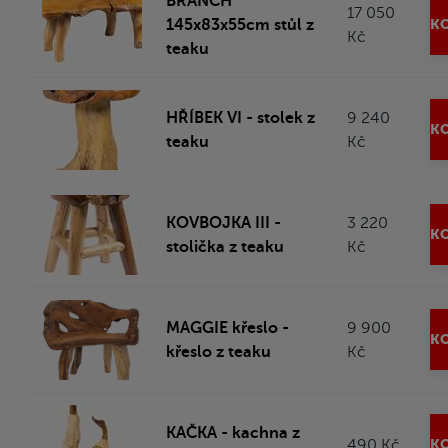
BRANCH
17 050
145x83x55cm stůl z
KO
Kč
teaku
HŘÍBEK VI - stolek z
9 240
KO
teaku
Kč
KOVBOJKA III -
3 220
KO
stolička z teaku
Kč
MAGGIE křeslo -
9 900
KO
křeslo z teaku
Kč
KAČKA - kachna z
490 Kč
KO