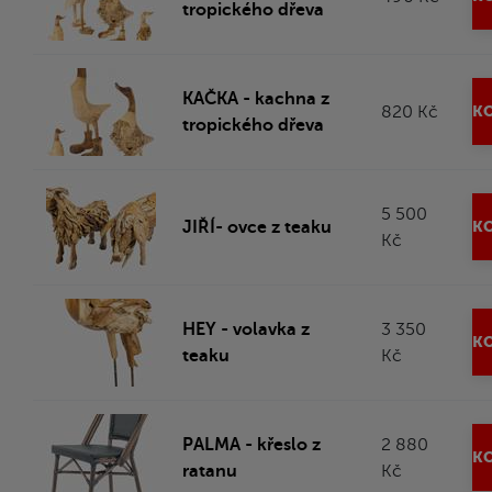
tropického dřeva
KAČKA - kachna z
820 Kč
KO
tropického dřeva
5 500
JIŘÍ- ovce z teaku
KO
Kč
HEY - volavka z
3 350
KO
teaku
Kč
PALMA - křeslo z
2 880
KO
ratanu
Kč