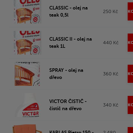
CLASSIC - olej na
250 Kč
KO
teak 0,5l
CLASSIC II - olej na
440 Kč
KO
teak 1L
SPRAY - olej na
360 Kč
KO
dřevo
VICTOR ČISTIČ -
340 Kč
KO
čistič na dřevo
KARLAS Pietro 150 -
2 480