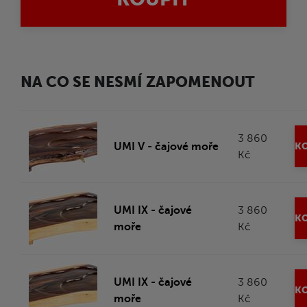
NA CO SE NESMÍ ZAPOMENOUT
3 860
UMI V - čajové moře
KO
Kč
UMI IX - čajové
3 860
KO
moře
Kč
UMI IX - čajové
3 860
KO
moře
Kč