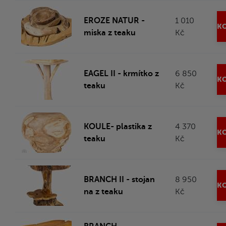
EROZE NATUR -
1 010
KO
miska z teaku
Kč
EAGEL II - krmítko z
6 850
KO
teaku
Kč
KOULE- plastika z
4 370
KO
teaku
Kč
BRANCH II - stojan
8 950
KO
na z teaku
Kč