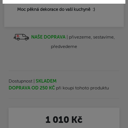
Moc pěkná dekorace do vaší kuchyně :)
NAŠE DOPRAVA
| přivezeme, sestavíme,
předvedeme
Dostupnost |
SKLADEM
DOPRAVA OD 250 KČ
při koupi tohoto produktu
1 010 Kč