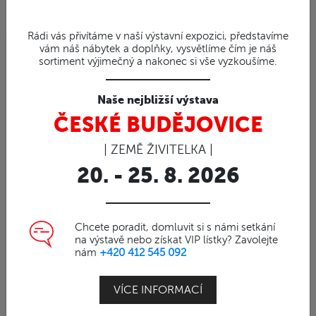
Rádi vás přivítáme v naší výstavní expozici, představíme
vám náš nábytek a doplňky, vysvětlíme čím je náš
sortiment výjimečný a nakonec si vše vyzkoušíme.
0%
Obj. číslo | 19010104
PRKÉNKO - prkénko z
Naše nejbližší výstava
teaku
ČESKÉ BUDĚJOVICE
Teakové prkénko na stůl
| ZEMĚ ŽIVITELKA |
20. - 25. 8. 2026
Prkénko vyrobené z teakového dřeva.
Vhodné jak pro servírování, tak i řezání.
Chcete poradit, domluvit si s námi setkání
Na krajích vyfrézovaná drážka na zachycení šťáv
na výstavě nebo získat VIP lístky? Zavolejte
nám
+420 412 545 092
z masa či ovoce.
Každé teakové prkénko je originální, na vyžádání
VÍCE INFORMACÍ
lze vyfotit a poslat foto více kusů.