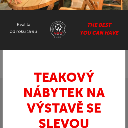
NÁBYTEK ZE SUARU
Kvalita
THE BEST
GASTRO NÁBYTEK
od roku 1993
YOU CAN HAVE
ZPĚT
FaKOPA.cz - nábytek z teaku
Teak
»
»
PRKÉNKO - prkénko z teaku
TEAKOVÝ
NÁBYTEK NA
VÝSTAVĚ SE
SLEVOU