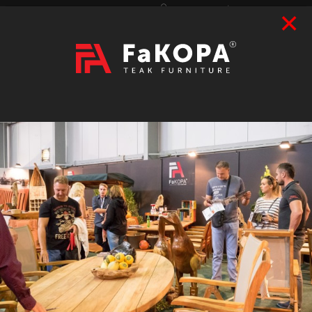
×
Přihlášení
|
Registrace
Hledat
2026
VÝSTAVY
prázdný
CZK
|
EUR
TEAK
ART / DOPLŇKY
RATAN