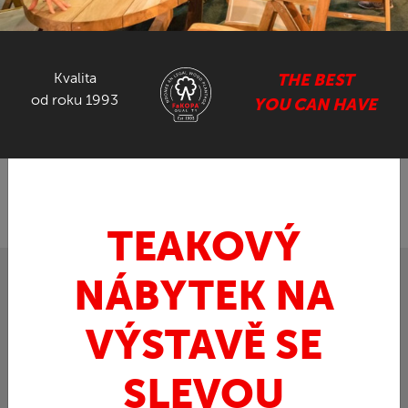
NÁBYTEK ZE SUARU
Kvalita
THE BEST
GASTRO NÁBYTEK
od roku 1993
YOU CAN HAVE
ZPĚT
FaKOPA.cz - nábytek z teaku
Art / doplňky
»
»
Moderní prkénko CELERY - prkénko z teaku
TEAKOVÝ
NÁBYTEK NA
VÝSTAVĚ SE
SLEVOU