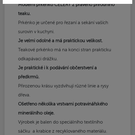
Moderní prkénko CELERY z pravého přírodního
teaku.
Prkénko je určené pro řezaní a sekání vaších
surovin v kuchyni.
Je velmi odolné a má praktickou velikost.
Teakové prkénko má na konci stran prakticku
odkapávaci drážku.
Je praktické i k podávání občerstvení a
předkrmů.
Přirozenou krásu vyzdvihují různé linie a rysy
dřeva.
Ošetřeno několika vrstvami potravinářského
minerálního oleje.
Výrobek je balen do speciálního textilního
sáčku a krabice z recyklovaného materiálu.