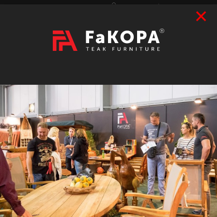
×
Přihlášení
|
Registrace
Hledat
2026
VÝSTAVY
prázdný
CZK
|
EUR
TEAK
ART / DOPLŇKY
RATAN