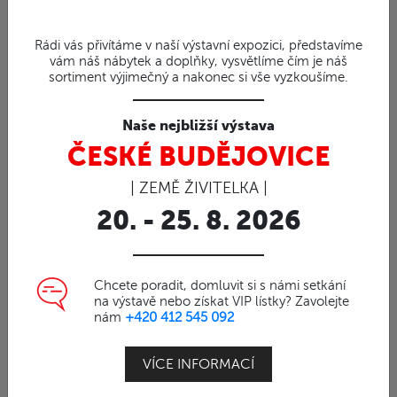
Rádi vás přivítáme v naší výstavní expozici, představíme
vám náš nábytek a doplňky, vysvětlíme čím je náš
sortiment výjimečný a nakonec si vše vyzkoušíme.
Naše nejbližší výstava
ČESKÉ BUDĚJOVICE
| ZEMĚ ŽIVITELKA |
20. - 25. 8. 2026
91%
Obj. číslo | 11502
Moderní prkénko z teaku
Chcete poradit, domluvit si s námi setkání
CELERY
na výstavě nebo získat VIP lístky? Zavolejte
nám
+420 412 545 092
Teakové prkénko CELERY
30x17x3,5cm
VÍCE INFORMACÍ