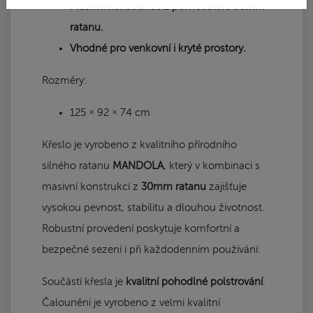
Masivní konstrukce z pevnostního 30mm
ratanu.
Vhodné pro venkovní i kryté prostory.
Rozměry:
125 × 92 × 74 cm
Křeslo je vyrobeno z kvalitního přírodního
silného ratanu
MANDOLA
, který v kombinaci s
masivní konstrukcí z
30mm ratanu
zajišťuje
vysokou pevnost, stabilitu a dlouhou životnost.
Robustní provedení poskytuje komfortní a
bezpečné sezení i při každodenním používání.
Součástí křesla je
kvalitní pohodlné polstrování
.
Čalounění je vyrobeno z velmi kvalitní