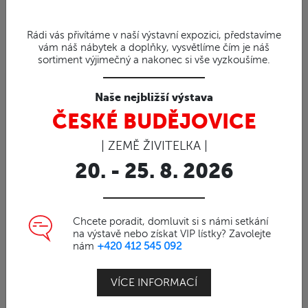
Rádi vás přivítáme v naší výstavní expozici, představíme
vám náš nábytek a doplňky, vysvětlíme čím je náš
sortiment výjimečný a nakonec si vše vyzkoušíme.
Naše nejbližší výstava
95%
ČESKÉ BUDĚJOVICE
Obj. číslo | 80102
Křeslo z přírodniho ratanu
| ZEMĚ ŽIVITELKA |
Křeslo z přírodního ratanu
20. - 25. 8. 2026
125x92x74cm
Nábytek z přírodního ratanu
Chcete poradit, domluvit si s námi setkání
na výstavě nebo získat VIP lístky? Zavolejte
Luxusní ratanové křeslo z přírodního ratanu
nám
+420 412 545 092
MANDOLA
VÍCE INFORMACÍ
Výplet z přírodního ratanu