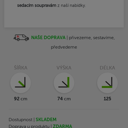
sedacím soupravám
z naší nabídky.
NAŠE DOPRAVA
| přivezeme, sestavíme,
předvedeme
ŠÍŘKA
VÝŠKA
DÉLKA
92
cm
74
cm
125
Dostupnost |
SKLADEM
Doprava u produktu |
ZDARMA