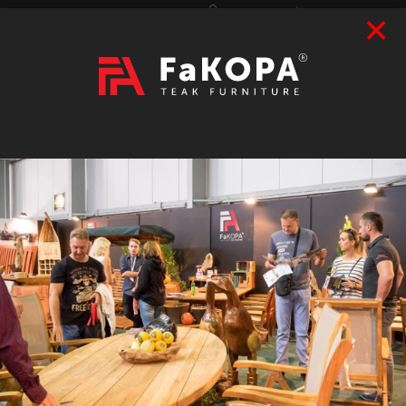
×
Přihlášení
|
Registrace
Hledat
2026
VÝSTAVY
prázdný
CZK
|
EUR
TEAK
ART / DOPLŇKY
RATAN