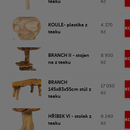
teaku
Kč
KOULE- plastika z
4 370
KO
teaku
Kč
BRANCH II - stojan
8 950
KO
na z teaku
Kč
BRANCH
17 050
145x83x55cm stůl z
KO
Kč
teaku
HŘÍBEK VI - stolek z
9 240
KO
teaku
Kč