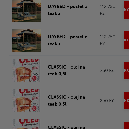
DAYBED - postel z
112 750
KO
teaku
Kč
DAYBED - postel z
112 750
KO
teaku
Kč
CLASSIC - olej na
250 Kč
KO
teak 0,5l
CLASSIC - olej na
250 Kč
KO
teak 0,5l
CLASSIC - olej na