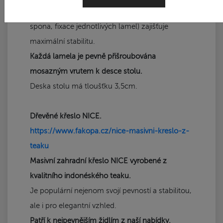
Špičkové provedení spojů (švédská nerezová
spona, fixace jednotlivých lamel) zajišťuje
maximální stabilitu.
Každá lamela je pevně přišroubována
mosazným vrutem k desce stolu.
Deska stolu má tloušťku 3,5cm.
Dřevěné křeslo NICE.
https://www.fakopa.cz/nice-masivni-kreslo-z-
teaku
Masivní zahradní křeslo NICE vyrobené z
kvalitního indonéského teaku.
Je populární nejenom svojí pevností a stabilitou,
ale i pro elegantní vzhled.
Patří k nejpevnějším židlím z naší nabídky.