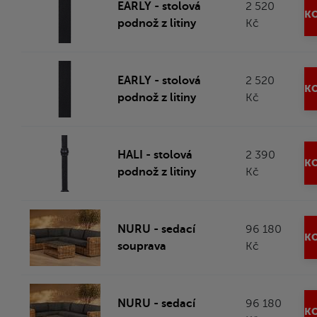
EARLY - stolová
2 520
KO
podnož z litiny
Kč
EARLY - stolová
2 520
KO
podnož z litiny
Kč
HALI - stolová
2 390
KO
podnož z litiny
Kč
NURU - sedací
96 180
KO
souprava
Kč
NURU - sedací
96 180
KO