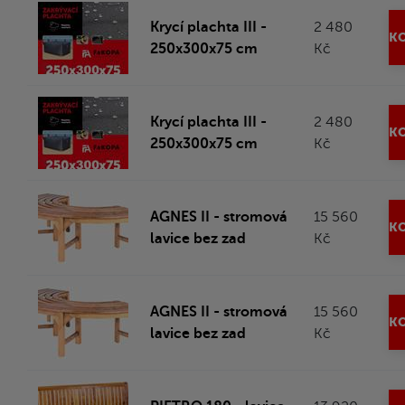
Krycí plachta III -
2 480
KO
250x300x75 cm
Kč
Krycí plachta III -
2 480
KO
250x300x75 cm
Kč
AGNES II - stromová
15 560
KO
lavice bez zad
Kč
AGNES II - stromová
15 560
KO
lavice bez zad
Kč