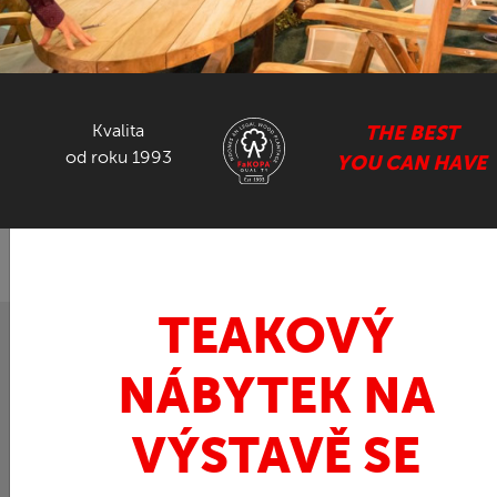
NÁBYTEK ZE SUARU
GASTRO NÁBYTEK
Kvalita
THE BEST
od roku 1993
YOU CAN HAVE
ZPĚT
FaKOPA.cz - nábytek z teaku
Teak
»
»
DANTE+NICE - balkonový set
TEAKOVÝ
NÁBYTEK NA
VÝSTAVĚ SE