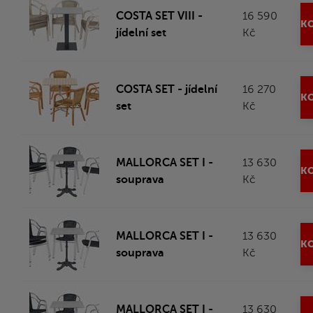
COSTA SET VIII -
16 590
KO
jídelní set
Kč
COSTA SET - jídelní
16 270
KO
set
Kč
MALLORCA SET I -
13 630
KO
souprava
Kč
MALLORCA SET I -
13 630
KO
souprava
Kč
MALLORCA SET I -
13 630