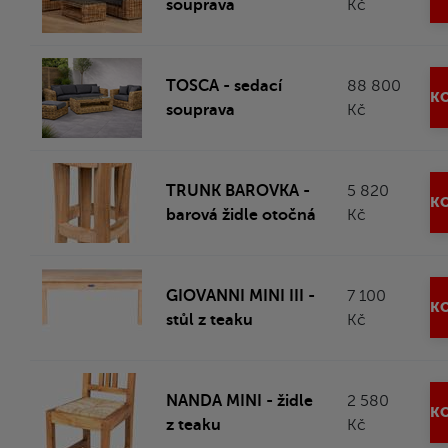
souprava
Kč
TOSCA - sedací
88 800
KO
souprava
Kč
TRUNK BAROVKA -
5 820
KO
barová židle otočná
Kč
GIOVANNI MINI III -
7 100
KO
stůl z teaku
Kč
NANDA MINI - židle
2 580
KO
z teaku
Kč