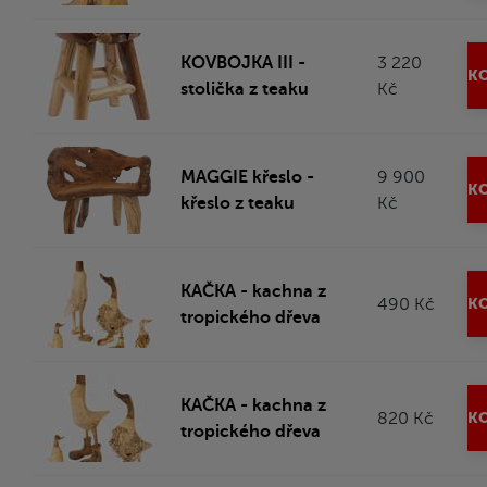
KOVBOJKA III -
3 220
KO
stolička z teaku
Kč
MAGGIE křeslo -
9 900
KO
křeslo z teaku
Kč
KAČKA - kachna z
490 Kč
KO
tropického dřeva
KAČKA - kachna z
820 Kč
KO
tropického dřeva