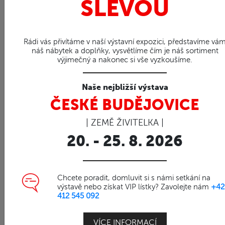
SLEVOU
0%
Rádi vás přivítáme v naší výstavní expozici, představíme vá
náš nábytek a doplňky, vysvětlíme čím je náš sortiment
Obj. číslo | 11044S10
výjimečný a nakonec si vše vyzkoušíme.
DANTE+NICE - balkonový
set
Naše nejbližší výstava
DANTE+NICE SET 70x70cm
ČESKÉ BUDĚJOVICE
| ZEMĚ ŽIVITELKA |
Sestava se skládá:
20. - 25. 8. 2026
1x stůl DANTE
70x70cm
2x křeslo NICE
Chcete poradit, domluvit si s námi setkání na
výstavě nebo získat VIP lístky? Zavolejte nám
+42
DANTE je vyrobený z kvalitního indonéského
412 545 092
teaku.
https://www.fakopa.cz/dante-iii-stul-z-teaku
VÍCE INFORMACÍ