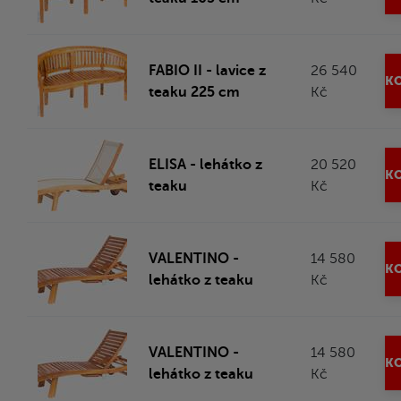
FABIO II - lavice z
26 540
KO
teaku 225 cm
Kč
ELISA - lehátko z
20 520
KO
teaku
Kč
VALENTINO -
14 580
KO
lehátko z teaku
Kč
VALENTINO -
14 580
KO
lehátko z teaku
Kč