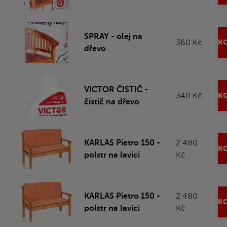
SPRAY - olej na
360 Kč
KO
dřevo
VICTOR ČISTIČ -
340 Kč
KO
čistič na dřevo
KARLAS Pietro 150 -
2 480
KO
polstr na lavici
Kč
KARLAS Pietro 150 -
2 480
KO
polstr na lavici
Kč