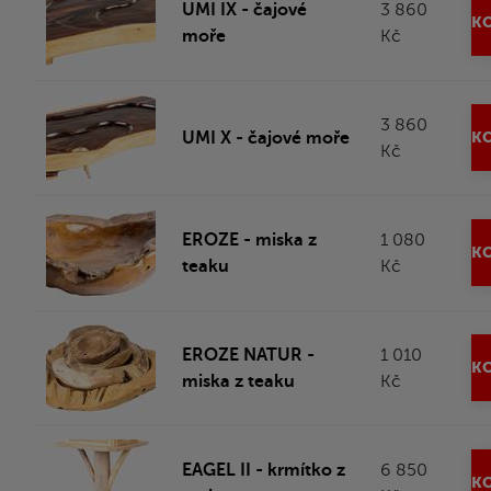
UMI IX - čajové
3 860
KO
moře
Kč
3 860
UMI X - čajové moře
KO
Kč
EROZE - miska z
1 080
KO
teaku
Kč
EROZE NATUR -
1 010
KO
miska z teaku
Kč
EAGEL II - krmítko z
6 850
KO