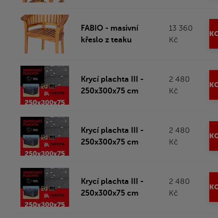
FABIO - masivní
13 360
KO
křeslo z teaku
Kč
Krycí plachta III -
2 480
KO
250x300x75 cm
Kč
Krycí plachta III -
2 480
KO
250x300x75 cm
Kč
Krycí plachta III -
2 480
KO
250x300x75 cm
Kč