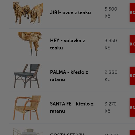
5 500
JIŘÍ- ovce z teaku
KO
Kč
HEY - volavka z
3 350
KO
teaku
Kč
PALMA - křeslo z
2 880
KO
ratanu
Kč
SANTA FE - křeslo z
3 270
KO
ratanu
Kč