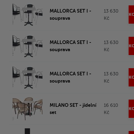
MALLORCA SET I -
13 630
KO
souprava
Kč
MALLORCA SET I -
13 630
KO
souprava
Kč
MALLORCA SET I -
13 630
KO
souprava
Kč
MILANO SET - jídelní
16 610
KO
set
Kč