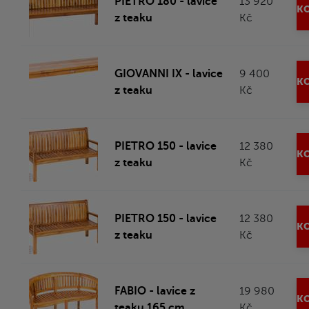
PIETRO 180 - lavice
13 920
KO
z teaku
Kč
GIOVANNI IX - lavice
9 400
KO
z teaku
Kč
PIETRO 150 - lavice
12 380
KO
z teaku
Kč
PIETRO 150 - lavice
12 380
KO
z teaku
Kč
FABIO - lavice z
19 980
KO
teaku 165 cm
Kč