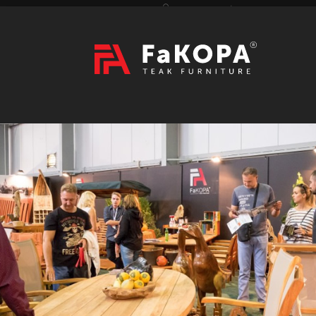
Přihlášení
|
Registrace
Hledat
2026
VÝSTAVY
prázdný
CZK
|
EUR
TEAK
ART / DOPLŇKY
RATAN