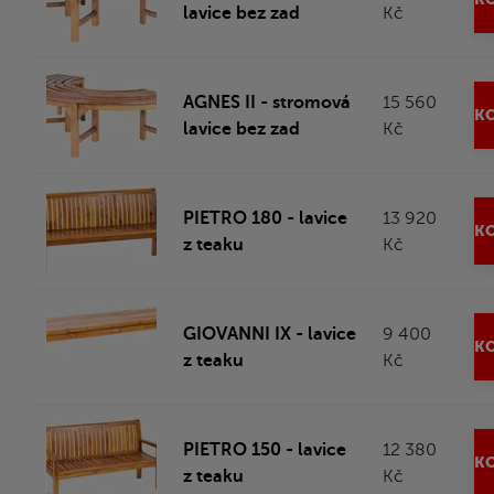
lavice bez zad
Kč
AGNES II - stromová
15 560
KO
lavice bez zad
Kč
PIETRO 180 - lavice
13 920
KO
z teaku
Kč
GIOVANNI IX - lavice
9 400
KO
z teaku
Kč
PIETRO 150 - lavice
12 380
KO
z teaku
Kč