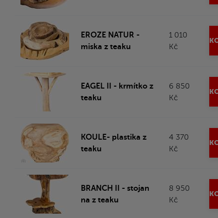
EROZE NATUR -
1 010
KO
miska z teaku
Kč
EAGEL II - krmítko z
6 850
KO
teaku
Kč
KOULE- plastika z
4 370
KO
teaku
Kč
BRANCH II - stojan
8 950
KO
na z teaku
Kč