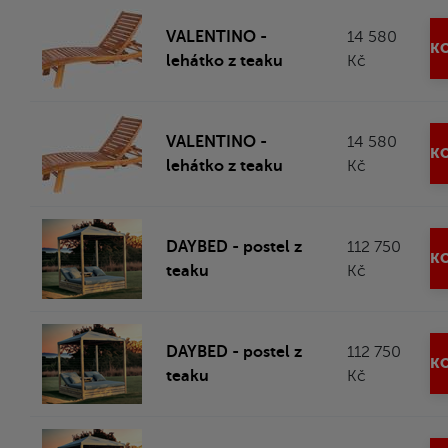
VALENTINO -
14 580
KO
lehátko z teaku
Kč
VALENTINO -
14 580
KO
lehátko z teaku
Kč
DAYBED - postel z
112 750
KO
teaku
Kč
DAYBED - postel z
112 750
KO
teaku
Kč