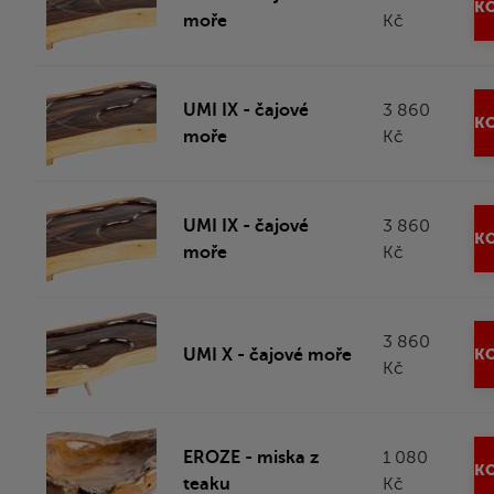
KO
moře
Kč
UMI IX - čajové
3 860
KO
moře
Kč
UMI IX - čajové
3 860
KO
moře
Kč
3 860
UMI X - čajové moře
KO
Kč
EROZE - miska z
1 080
KO
teaku
Kč