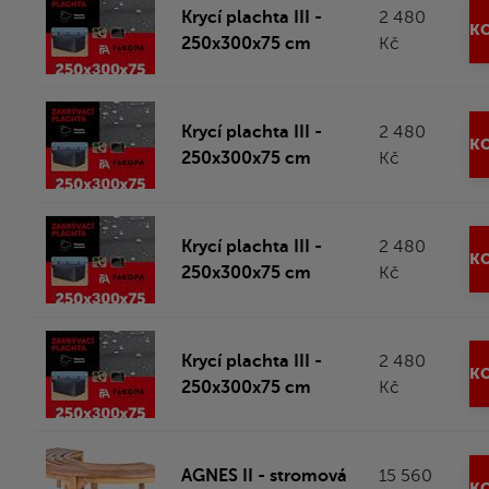
Krycí plachta III -
2 480
KO
250x300x75 cm
Kč
Krycí plachta III -
2 480
KO
250x300x75 cm
Kč
Krycí plachta III -
2 480
KO
250x300x75 cm
Kč
Krycí plachta III -
2 480
KO
250x300x75 cm
Kč
AGNES II - stromová
15 560
KO