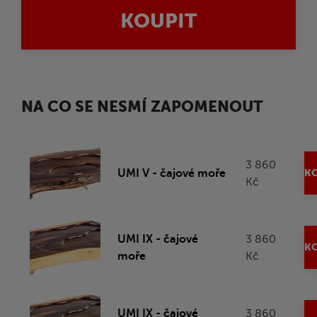
KOUPIT
NA CO SE NESMÍ ZAPOMENOUT
3 860
UMI V - čajové moře
KO
Kč
UMI IX - čajové
3 860
KO
moře
Kč
UMI IX - čajové
3 860