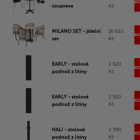
KO
souprava
Kč
MILANO SET - jídelní
16 610
KO
set
Kč
EARLY - stolová
2 520
KO
podnož z litiny
Kč
EARLY - stolová
2 520
KO
podnož z litiny
Kč
HALI - stolová
2 390
KO
podnož z litiny
Kč