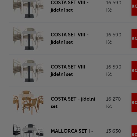
COSTA SET VIII -
16 590
KO
jídelní set
Kč
COSTA SET VIII -
16 590
KO
jídelní set
Kč
COSTA SET VIII -
16 590
KO
jídelní set
Kč
COSTA SET - jídelní
16 270
KO
set
Kč
MALLORCA SET I -
13 630
KO