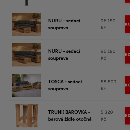
NURU - sedací
96 180
KO
souprava
Kč
NURU - sedací
96 180
KO
souprava
Kč
TOSCA - sedací
88 800
KO
souprava
Kč
TRUNK BAROVKA -
5 820
KO
barová židle otočná
Kč