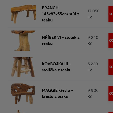
BRANCH
17 050
145x83x55cm stůl z
KO
Kč
teaku
HŘÍBEK VI - stolek z
9 240
KO
teaku
Kč
KOVBOJKA III -
3 220
KO
stolička z teaku
Kč
MAGGIE křeslo -
9 900
KO
křeslo z teaku
Kč