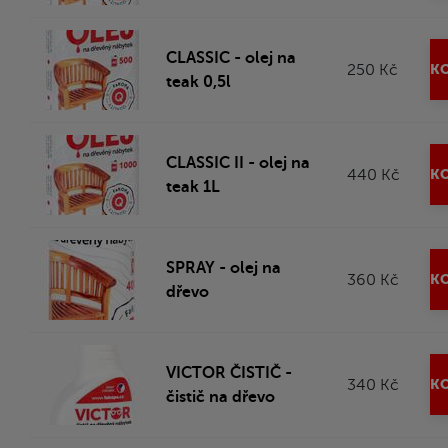
CLASSIC - olej na
250 Kč
KO
teak 0,5l
CLASSIC II - olej na
440 Kč
KO
teak 1L
SPRAY - olej na
360 Kč
KO
dřevo
VICTOR ČISTIČ -
340 Kč
KO
čistič na dřevo