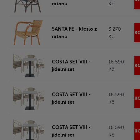
ratanu
Kč
SANTA FE - křeslo z
3 270
KO
ratanu
Kč
COSTA SET VIII -
16 590
KO
jídelní set
Kč
COSTA SET VIII -
16 590
KO
jídelní set
Kč
COSTA SET VIII -
16 590
KO
jídelní set
Kč