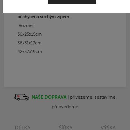
Vnitřek košíku je obšitý kvalitní látkou, která je
přichycena suchým zipem.
Rozměr:
30x25x15cm
36x31x17cm
42x37x19cm
NAŠE DOPRAVA
| přivezeme, sestavíme,
předvedeme
DÉLKA
ŠÍŘKA
VÝŠKA