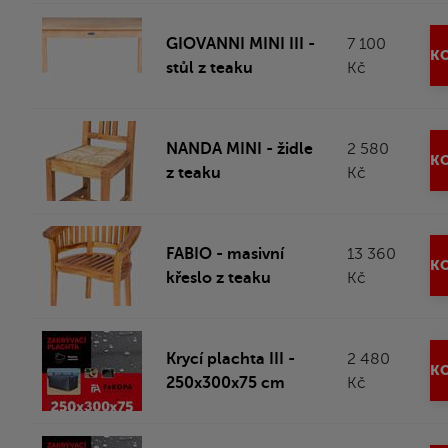
GIOVANNI MINI III -
7 100
KO
stůl z teaku
Kč
NANDA MINI - židle
2 580
KO
z teaku
Kč
FABIO - masivní
13 360
KO
křeslo z teaku
Kč
Krycí plachta III -
2 480
KO
250x300x75 cm
Kč