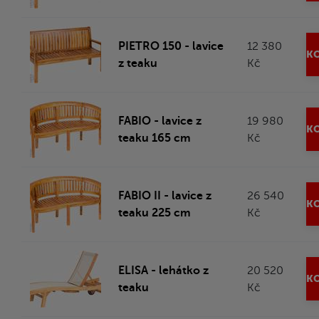
PIETRO 150 - lavice
12 380
KO
z teaku
Kč
FABIO - lavice z
19 980
KO
teaku 165 cm
Kč
FABIO II - lavice z
26 540
KO
teaku 225 cm
Kč
ELISA - lehátko z
20 520
KO
teaku
Kč