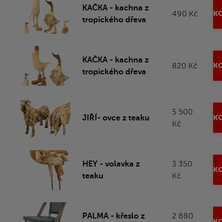
KAČKA - kachna z
490 Kč
KO
tropického dřeva
KAČKA - kachna z
820 Kč
KO
tropického dřeva
5 500
JIŘÍ- ovce z teaku
KO
Kč
HEY - volavka z
3 350
KO
teaku
Kč
PALMA - křeslo z
2 880
KO