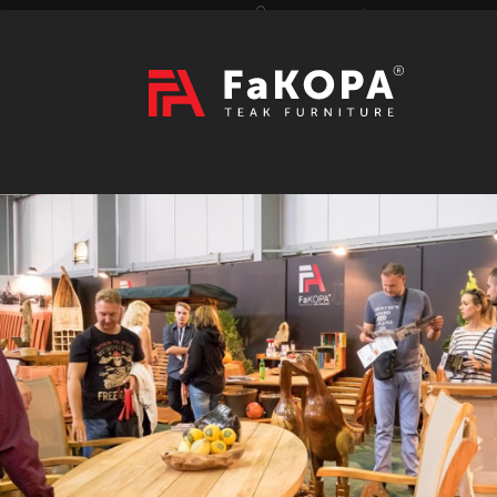
Přihlášení
|
Registrace
Hledat
2026
VÝSTAVY
prázdný
CZK
|
EUR
TEAK
ART / DOPLŇKY
RATAN