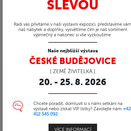
SLEVOU
Rádi vás přivítáme v naší výstavní expozici, představíme vá
náš nábytek a doplňky, vysvětlíme čím je náš sortiment
výjimečný a nakonec si vše vyzkoušíme.
Naše nejbližší výstava
ČESKÉ BUDĚJOVICE
| ZEMĚ ŽIVITELKA |
97%
20. - 25. 8. 2026
Obj. číslo | 80170
Košík HITRA
Sada 3 ratan košíků
Chcete poradit, domluvit si s námi setkání na
výstavě nebo získat VIP lístky? Zavolejte nám
+42
412 545 092
Vyrobeno velice pružného, pevného, jemného
VÍCE INFORMACÍ
ratanu Srimit.