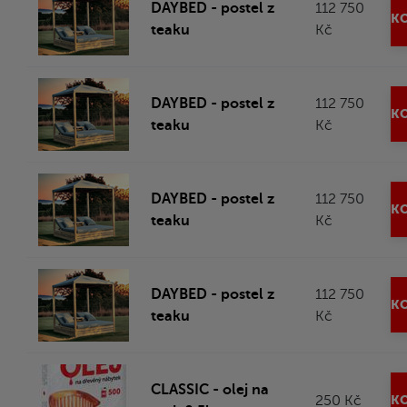
DAYBED - postel z
112 750
KO
teaku
Kč
DAYBED - postel z
112 750
KO
teaku
Kč
DAYBED - postel z
112 750
KO
teaku
Kč
DAYBED - postel z
112 750
KO
teaku
Kč
CLASSIC - olej na
250 Kč
KO