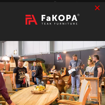
×
Přihlášení
|
Registrace
Hledat
2026
VÝSTAVY
prázdný
CZK
|
EUR
TEAK
ART / DOPLŇKY
RATAN