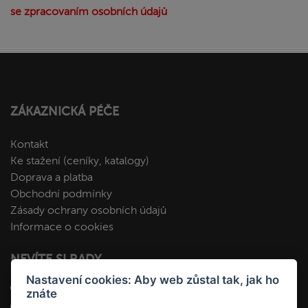
se zpracovaním osobních údajů
ZÁKAZNICKÁ PÉČE
Kontakt
Ke stažení (ceníky, katalogy)
Doprava a platba
Obchodní podmínky
Zásady ochrany osobních údajů
Informace o cookies
NEVÍTE SI RADY
Nastavení cookies: Aby web zůstal tak, jak ho
+420 412 545 092
znáte