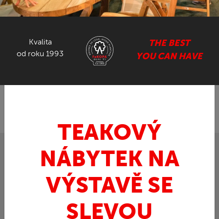
NÁBYTEK ZE SUARU
Kvalita
THE BEST
GASTRO NÁBYTEK
od roku 1993
YOU CAN HAVE
ZPĚT
FaKOPA.cz - nábytek z teaku
Nábytek ze
»
Suaru
Suarový macro bar
»
TEAKOVÝ
NÁBYTEK NA
VÝSTAVĚ SE
SLEVOU