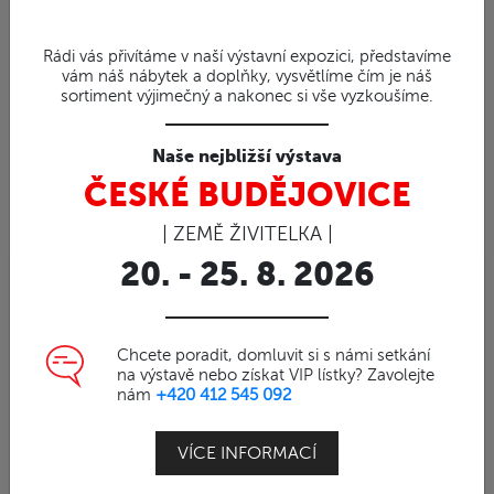
Rádi vás přivítáme v naší výstavní expozici, představíme
vám náš nábytek a doplňky, vysvětlíme čím je náš
sortiment výjimečný a nakonec si vše vyzkoušíme.
Naše nejbližší výstava
ČESKÉ BUDĚJOVICE
| ZEMĚ ŽIVITELKA |
20. - 25. 8. 2026
96%
Obj. číslo | 2403101
Suarový macro Bar
Chcete poradit, domluvit si s námi setkání
na výstavě nebo získat VIP lístky? Zavolejte
nám
+420 412 545 092
Větší bar ze Suaru
VÍCE INFORMACÍ
Náš Suarový stůl je mistrovským dílem