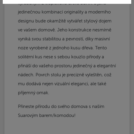
vyrobeným z tropického dřeva SUAR. S jeho
jedinečnou kombinací originality a moderního
designu bude okamžitě vytvářet stylový dojem
ve vašem domově. Jeho konstrukce nesmírně
vyniká svou stabilitou a pevností, díky masivní
noze vyrobené z jednoho kusu dřeva. Tento
solitérní kus nese s sebou kouzlo přírody a
přináší do vašeho prostoru jedinečný a elegantní
nádech. Povrch stolu je precizně vyleštěn, což
mu dodává nejen vizuální eleganci, ale také
příjemný omak.
Přineste přírodu do svého domova s naším
Suarovým barem/komodou!