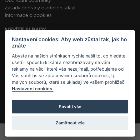
Obchodní podmínky
Zásady ochrany osobních údajů
Informace o cookies
NEVÍTE SI RADY
Nastavení cookies: Aby web zůstal tak, jak ho
+420 412 545 092
znáte
kopa@fakopa.cz
Abyste na našich stránkách rychle našli to, co hledáte,
ušetřili spoustu klikání a nezobrazovaly se vám
SLEDUJTE NÁS
reklamy na věci, které vás nezajímají, potřebujeme od
Vás souhlas se zpracováním souborů cookies, tj.
malých souborů, které se ukládají ve vašem prohlížeči.
Nastavení cookies.
Povolit vše
Zamítnout vše
Copyright ©2026 FaKOPA, s.r.o. | All rights reserved
Webdesign STUDIOMAGLEN
|
E-shop na míru
jsem na
WEB