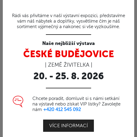
GASTRO NÁBYTEK (149)
Rádi vás přivítáme v naší výstavní expozici, představíme
vám náš nábytek a doplňky, vysvětlíme čím je náš
NÁBYTEK ZE SUARU (97)
sortiment výjimečný a nakonec si vše vyzkoušíme.
Bary a barové židle ze suaru (20)
Naše nejbližší výstava
Suar desky (59)
ČESKÉ BUDĚJOVICE
Stoly ze suaru (53)
| ZEMĚ ŽIVITELKA |
Lavice ze Suaru (4)
20. - 25. 8. 2026
BARY A BAROVÉ
ŽIDLE ZE SUARU
Chcete poradit, domluvit si s námi setkání
na výstavě nebo získat VIP lístky? Zavolejte
nám
+420 412 545 092
Venkovní bar a barové židle z indonéského suaru vám
zpříjemní chvíle vašeho odpočinku na zahradě.
VÍCE INFORMACÍ
Dokonalá řemeslné zpracování, dlouhá životnost a