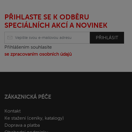
PŘIHLASTE SE K ODBĚRU
SPECIÁLNÍCH AKCÍ A NOVINEK
PŘIHLÁSIT
Přihlášením souhlasíte
se zpracovaním osobních údajů
ZÁKAZNICKÁ PÉČE
Kontakt
Ke stažení (ceníky, katalogy)
Doprava a platba