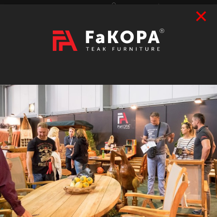
×
Přihlášení
|
Registrace
Hledat
2026
VÝSTAVY
prázdný
CZK
|
EUR
TEAK
ART / DOPLŇKY
RATAN