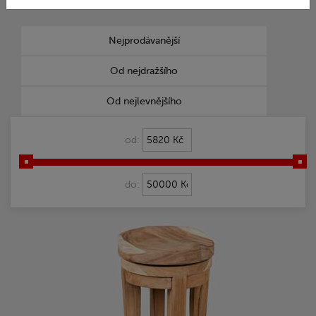
odolnost vlivům počasí.
Nejprodávanější
Od nejdražšího
Od nejlevnějšího
od:
do: