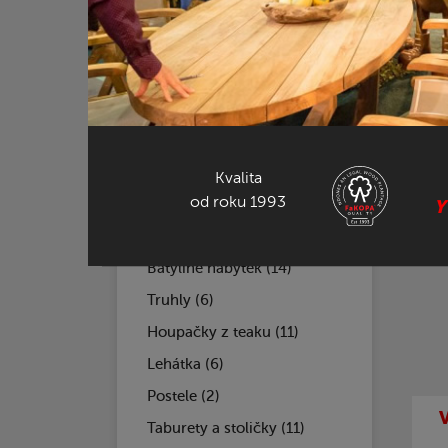
Houpací křesla (3)
Nejpr
Lavice (43)
Stoly z teaku (50)
Bary a barové židle z teaku (6)
Stoly z recyklovaného teaku (41)
Recyklovaný teak (73)
Kvalita
od roku 1993
Teakové sestavy (45)
Y
Balkonové sety (42)
Batyline nábytek (14)
Truhly (6)
Houpačky z teaku (11)
Lehátka (6)
Postele (2)
Taburety a stoličky (11)