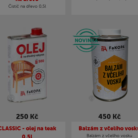
Čistič na dřevo 0,5l
250 Kč
450 Kč
CLASSIC - olej na teak
Balzám z včelího vosk
0,5l
Balzám z včelího vosku