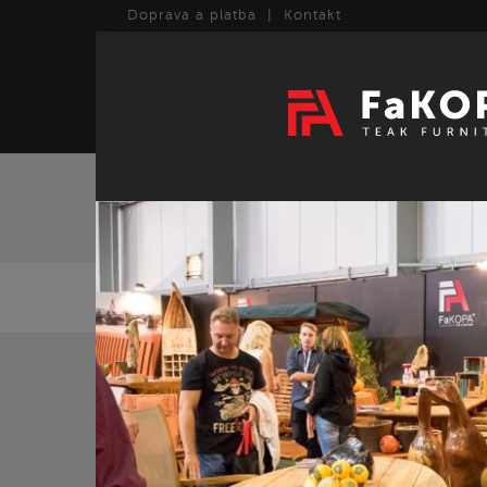
Doprava a platba
|
Kontakt
TEAK
ART
OL
TEAK (423)
Olej k
Židle (15)
měkká 
Křesla (24)