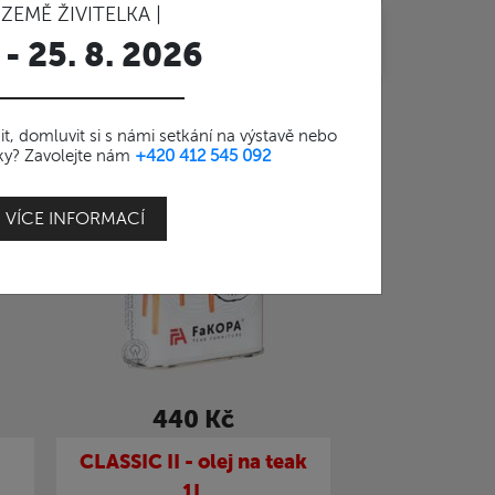
 ZEMĚ ŽIVITELKA |
do:
 - 25. 8. 2026
t, domluvit si s námi setkání na výstavě nebo
stky? Zavolejte nám
+420 412 545 092
VÍCE INFORMACÍ
440 Kč
CLASSIC II - olej na teak
1L