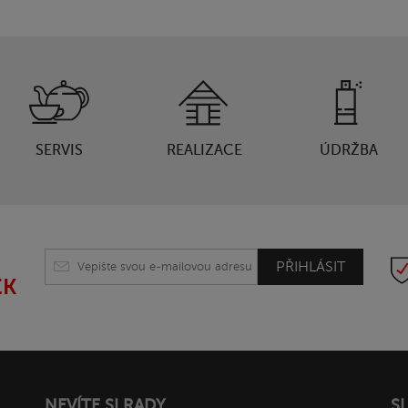
SERVIS
REALIZACE
ÚDRŽBA
PŘIHLÁSIT
EK
NEVÍTE SI RADY
S