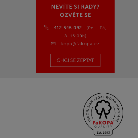
NEVÍTE SI RADY?
OZVĚTE SE
412 545 092
(Po – Pá,
8–16:00h)
kopa@fakopa.cz
CHCI SE ZEPTAT