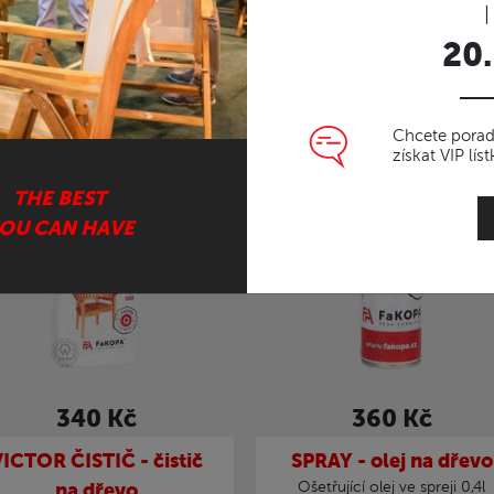
|
odávanější
Od nejdražšího
Od nejlevnějšího
od:
20.
Chcete poradi
získat VIP lí
THE BEST
OU CAN HAVE
340 Kč
360 Kč
VICTOR ČISTIČ - čistič
SPRAY - olej na dřevo
na dřevo
Ošetřující olej ve spreji 0,4l