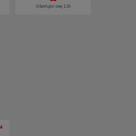
Ošetřující olej 1,0l
u