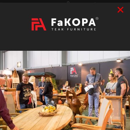
×
Přihlášení
|
Registrace
Hledat
2026
VÝSTAVY
prázdný
CZK
|
EUR
TEAK
ART / DOPLŇKY
RATAN