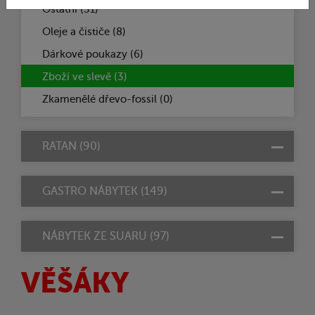
Ostatní (31)
Oleje a čističe (8)
Dárkové poukazy (6)
Zboží ve slevě (3)
Zkamenělé dřevo-fossil (0)
RATAN (90)
GASTRO NÁBYTEK (149)
NÁBYTEK ZE SUARU (97)
VĚŠÁKY