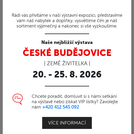
Taburety a stoličky (42)
Rádi vás přivítáme v naší výstavní expozici, představíme
Kostky (13)
vám náš nábytek a doplňky, vysvětlíme čím je náš
sortiment výjimečný a nakonec si vše vyzkoušíme.
Komody a regály (16)
Vinotéky (10)
Naše nejbližší výstava
Stojany (25)
ČESKÉ BUDĚJOVICE
Designové kuchyňské prkénka a bytové doplňky
(41)
| ZEMĚ ŽIVITELKA |
Misky a ošatky (72)
20. - 25. 8. 2026
Věšáky (1)
Umyvadla a vany (11)
Chcete poradit, domluvit si s námi setkání
Plastiky (30)
na výstavě nebo získat VIP lístky? Zavolejte
nám
+420 412 545 092
Koule (5)
Čajová moře (38)
VÍCE INFORMACÍ
Zvířatka (43)