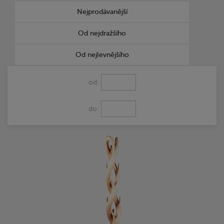
Nejprodávanější
Od nejdražšího
Od nejlevnějšího
od:
do: