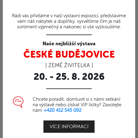
Umělý ratanový nábytek (13)
Rádi vás přivítáme v naší výstavní expozici, představíme
Závěsná houpací křesla (13)
vám náš nábytek a doplňky, vysvětlíme čím je náš
Koše z ratanu (7)
sortiment výjimečný a nakonec si vše vyzkoušíme.
Dárkové poukazy (6)
Naše nejbližší výstava
Zboží ve slevě (12)
ČESKÉ BUDĚJOVICE
Polstrování na ratan (2)
| ZEMĚ ŽIVITELKA |
20. - 25. 8. 2026
GASTRO NÁBYTEK (149)
NÁBYTEK ZE SUARU (97)
Chcete poradit, domluvit si s námi setkání
na výstavě nebo získat VIP lístky? Zavolejte
nám
+420 412 545 092
KOŠE
VÍCE INFORMACÍ