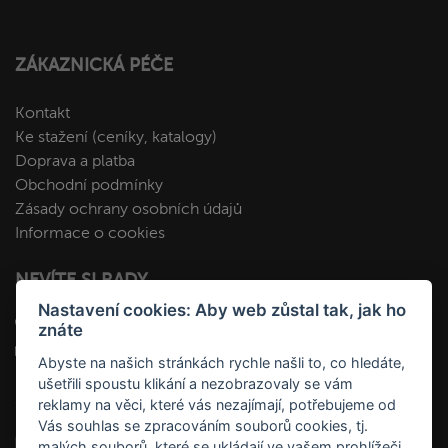
ZÁKAZNICKÁ PÉČE
Kontakt
Ke stažení (ceníky, katalogy)
Doprava a platba
Obchodní podmínky
Zásady ochrany osobních údajů
Informace o cookies
NEVÍTE SI RADY
Nastavení cookies: Aby web zůstal tak, jak ho
+420 412 545 092
znáte
kopa@fakopa.cz
Abyste na našich stránkách rychle našli to, co hledáte,
ušetřili spoustu klikání a nezobrazovaly se vám
SLEDUJTE NÁS
reklamy na věci, které vás nezajímají, potřebujeme od
Vás souhlas se zpracováním souborů cookies, tj.
malých souborů, které se ukládají ve vašem prohlížeči.