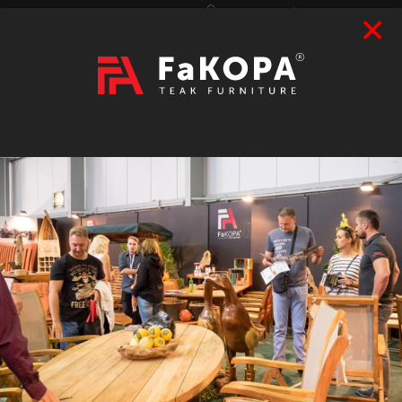
×
Přihlášení
|
Registrace
Hledat
2026
VÝSTAVY
prázdný
CZK
|
EUR
TEAK
ART / DOPLŇKY
RATAN