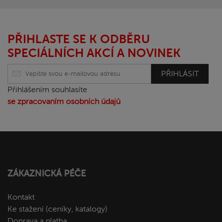
PŘIHLASTE SE K ODBĚRU
SPECIÁLNÍCH AKCÍ A NOVINEK
PŘIHLÁSIT
Přihlášením souhlasíte
se zpracovaním osobních údajů
ZÁKAZNICKÁ PÉČE
Kontakt
Ke stažení (ceníky, katalogy)
Doprava a platba