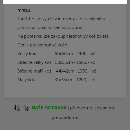
odolný vůči povětrnostním podmínkám i
mrazu.
Tudíž ho lze využít v interiéru, ale i v exteriéru
jako např. obal na květináč, apod.
Na poptávku lze zakoupit jednotlivý koš zvlášť.
Ceník pro jednotlivé koše:
Velký koš 60x56cm- 2900,- kč
Středně velký koš 58x55cm- 2500,- kč
Středně malý koš 44x42cm- 1950,- kč
Malý koš 31x38cm- 1200,- kč
NAŠE DOPRAVA
| přivezeme, sestavíme,
předvedeme