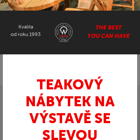
NÁBYTEK ZE SUARU
Kvalita
THE BEST
GASTRO NÁBYTEK
od roku 1993
YOU CAN HAVE
ZPĚT
FaKOPA.cz - nábytek z teaku
Ratan
»
»
Ratanový set-Šedivý odstín
TEAKOVÝ
NÁBYTEK NA
VÝSTAVĚ SE
SLEVOU