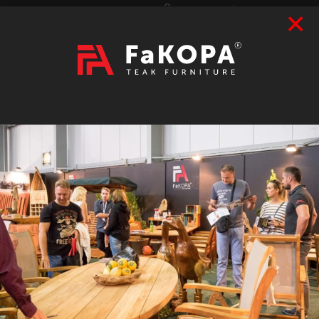
×
Přihlášení
|
Registrace
Hledat
2026
VÝSTAVY
prázdný
CZK
|
EUR
TEAK
ART / DOPLŇKY
RATAN