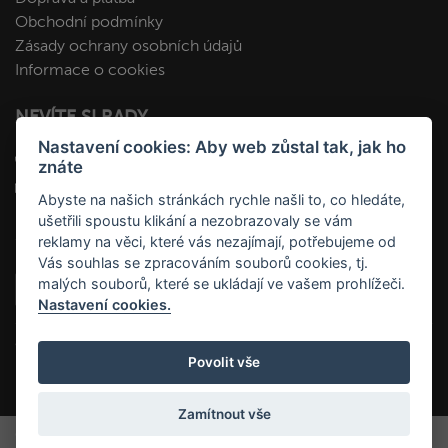
Obchodní podmínky
Zásady ochrany osobních údajů
Informace o cookies
NEVÍTE SI RADY
Nastavení cookies: Aby web zůstal tak, jak ho
+420 412 545 092
znáte
kopa@fakopa.cz
Abyste na našich stránkách rychle našli to, co hledáte,
ušetřili spoustu klikání a nezobrazovaly se vám
SLEDUJTE NÁS
reklamy na věci, které vás nezajímají, potřebujeme od
Vás souhlas se zpracováním souborů cookies, tj.
malých souborů, které se ukládají ve vašem prohlížeči.
Nastavení cookies.
Povolit vše
Zamítnout vše
Copyright ©2026 FaKOPA, s.r.o. | All rights reserved