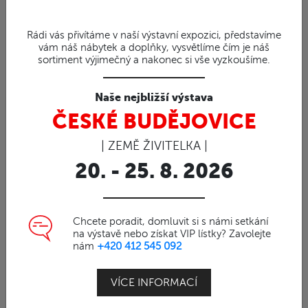
Rádi vás přivítáme v naší výstavní expozici, představíme
vám náš nábytek a doplňky, vysvětlíme čím je náš
sortiment výjimečný a nakonec si vše vyzkoušíme.
Naše nejbližší výstava
ČESKÉ BUDĚJOVICE
90%
| ZEMĚ ŽIVITELKA |
Obj. číslo | 2302003
Ratanový set-Šedivá
20. - 25. 8. 2026
odstín
Ratanové koše
Chcete poradit, domluvit si s námi setkání
na výstavě nebo získat VIP lístky? Zavolejte
nám
+420 412 545 092
Ratanový set proutěných košu z přírodního
ratanu.
VÍCE INFORMACÍ
Ratan je díky
silnému průměru
o Ø15mm