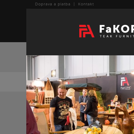
Doprava a platba
|
Kontakt
TEAK
ART
ZPĚT