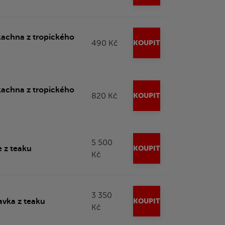
kachna z tropického
490 Kč
KOUPIT
kachna z tropického
820 Kč
KOUPIT
5 500
e z teaku
KOUPIT
Kč
3 350
avka z teaku
KOUPIT
Kč