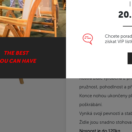
|
ratanu
20.
Ratanová stohova
Chcete poradi
získat VIP lí
Židle BISTRO je určené pře
THE BEST
OU CAN HAVE
Výplet ze silného
PE ratan
vůči povětrnostním vlivům
Kostra židle vyrobena z př
pružnost, pohodlnost a př
Konce nohou ukončeny plas
poškrábání.
Vyniká svojí pevností a stab
Židle jsou snadno stohova
Nosnost je do 120kg.