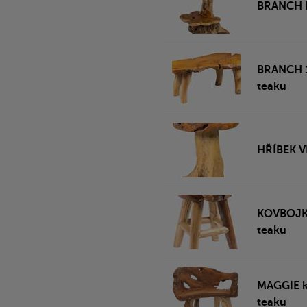
BRANCH II
BRANCH 1
teaku
HŘÍBEK VI
KOVBOJKA 
teaku
MAGGIE kř
teaku