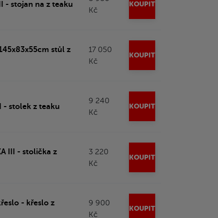
 - stojan na z teaku
KOUPIT
Kč
45x83x55cm stůl z
17 050
KOUPIT
Kč
9 240
 - stolek z teaku
KOUPIT
Kč
III - stolička z
3 220
KOUPIT
Kč
eslo - křeslo z
9 900
KOUPIT
Kč