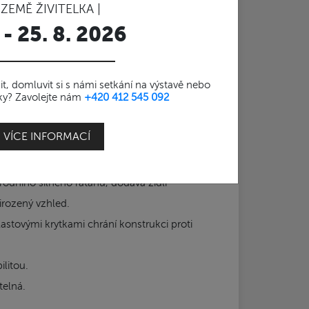
 ZEMĚ ŽIVITELKA |
 - 25. 8. 2026
telná židle s PE výpletem
t, domluvit si s námi setkání na výstavě nebo
stky? Zavolejte nám
+420 412 545 092
devším do hotelů a restaurací.
VÍCE INFORMACÍ
u
zaručuje dlouhou životnost a odolnost
.
írodního silného ratanu, dodává židli
irozený vzhled.
tovými krytkami chrání konstrukci proti
ilitou.
telná.