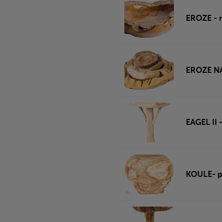
EROZE - m
EROZE NA
EAGEL II 
KOULE- pl