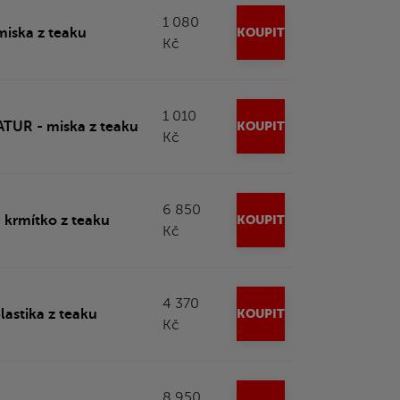
1 080
iska z teaku
KOUPIT
Kč
1 010
TUR - miska z teaku
KOUPIT
Kč
6 850
- krmítko z teaku
KOUPIT
Kč
4 370
astika z teaku
KOUPIT
Kč
8 950