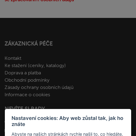
ZÁKAZNICKÁ PÉČE
Kontakt
Ke stažení (ceníky, katalogy)
Doprava a platba
Obchodní podmínky
Zásady ochrany osobních údajů
Informace o cookies
NEVÍTE SI RADY
Nastavení cookies: Aby web zůstal tak, jak ho
+420 412 545 092
znáte
kopa@fakopa.cz
Abyste na našich stránkách rychle našli to, co hledáte,