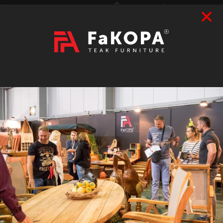
×
Přihlášení
|
Registrace
Hledat
2026
VÝSTAVY
prázdný
CZK
|
EUR
TEAK
ART / DOPLŇKY
RATAN