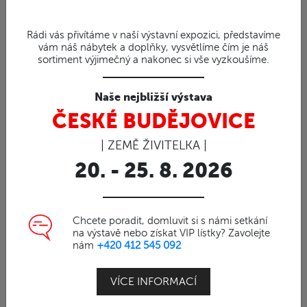
Rádi vás přivítáme v naší výstavní expozici, představíme
vám náš nábytek a doplňky, vysvětlíme čím je náš
sortiment výjimečný a nakonec si vše vyzkoušíme.
Naše nejbližší výstava
98%
ČESKÉ BUDĚJOVICE
Obj. číslo | 80100
Ratanová pohovka TOSCA
| ZEMĚ ŽIVITELKA |
Pohovka TOSCA z přírodního
20. - 25. 8. 2026
ratanu 230x94x74cm
Nábytek z přírodního ratanu
Chcete poradit, domluvit si s námi setkání
na výstavě nebo získat VIP lístky? Zavolejte
Luxusní ratanová pohovka z přírodního ratanu
nám
+420 412 545 092
MANDOLA
VÍCE INFORMACÍ
o síle 15 mm.
MANDOLA-
Výplet z