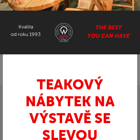
NÁBYTEK ZE SUARU
Kvalita
THE BEST
GASTRO NÁBYTEK
od roku 1993
YOU CAN HAVE
ZPĚT
FaKOPA.cz - nábytek z teaku
Ratan
»
»
Ratanová pohovka TOSCA
TEAKOVÝ
NÁBYTEK NA
VÝSTAVĚ SE
SLEVOU