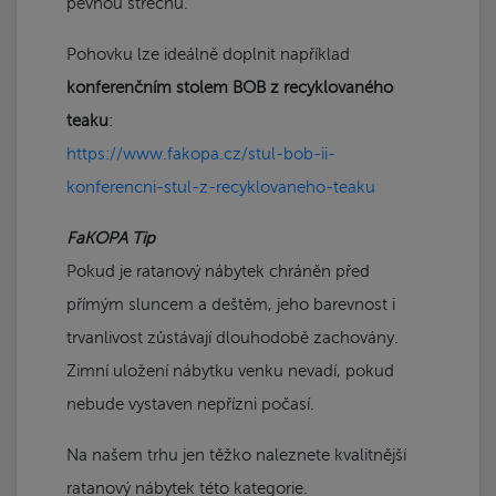
pevnou střechu.
Pohovku lze ideálně doplnit například
konferenčním stolem BOB z recyklovaného
teaku
:
https://www.fakopa.cz/stul-bob-ii-
konferencni-stul-z-recyklovaneho-teaku
FaKOPA Tip
Pokud je ratanový nábytek chráněn před
přímým sluncem a deštěm, jeho barevnost i
trvanlivost zůstávají dlouhodobě zachovány.
Zimní uložení nábytku venku nevadí, pokud
nebude vystaven nepřízni počasí.
Na našem trhu jen těžko naleznete kvalitnější
ratanový nábytek této kategorie.