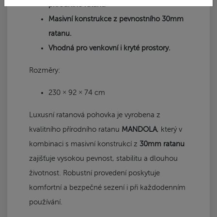
přírodního ratanu
Masivní konstrukce z pevnostního 30mm
ratanu.
Vhodná pro venkovní i kryté prostory.
Rozměry:
230 × 92 × 74 cm
Luxusní ratanová pohovka je vyrobena z
kvalitního přírodního ratanu
MANDOLA
, který v
kombinaci s masivní konstrukcí z
30mm ratanu
zajišťuje vysokou pevnost, stabilitu a dlouhou
životnost. Robustní provedení poskytuje
komfortní a bezpečné sezení i při každodenním
používání.