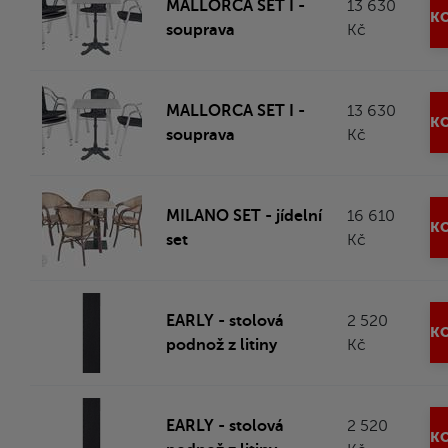
MALLORCA SET I -
13 630
KO
souprava
Kč
MALLORCA SET I -
13 630
KO
souprava
Kč
MILANO SET - jídelní
16 610
KO
set
Kč
EARLY - stolová
2 520
KO
podnož z litiny
Kč
EARLY - stolová
2 520
KO