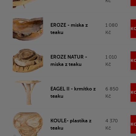
Kč
EROZE - miska z
1 080
KO
teaku
Kč
EROZE NATUR -
1 010
KO
miska z teaku
Kč
EAGEL II - krmítko z
6 850
KO
teaku
Kč
KOULE- plastika z
4 370
KO
teaku
Kč