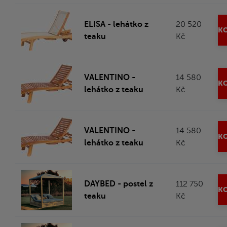
ELISA - lehátko z
20 520
KO
teaku
Kč
VALENTINO -
14 580
KO
lehátko z teaku
Kč
VALENTINO -
14 580
KO
lehátko z teaku
Kč
DAYBED - postel z
112 750
KO
teaku
Kč