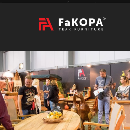
Přihlášení
|
Registrace
Hledat
2026
VÝSTAVY
prázdný
CZK
|
EUR
TEAK
ART / DOPLŇKY
RATAN