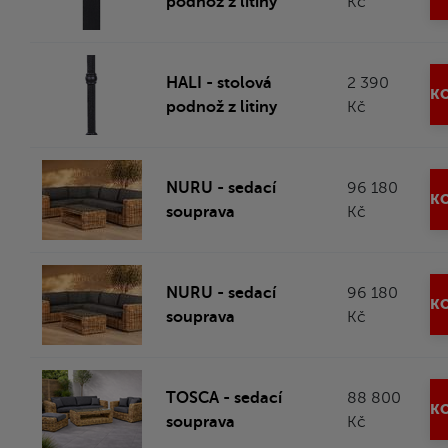
podnož z litiny
Kč
HALI - stolová
2 390
KO
podnož z litiny
Kč
NURU - sedací
96 180
KO
souprava
Kč
NURU - sedací
96 180
KO
souprava
Kč
TOSCA - sedací
88 800
KO
souprava
Kč