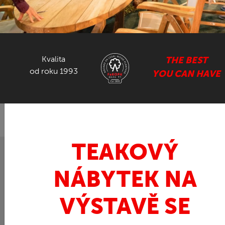
NÁBYTEK ZE SUARU
GASTRO NÁBYTEK
Kvalita
THE BEST
od roku 1993
YOU CAN HAVE
ZPĚT
FaKOPA.cz - nábytek z teaku
Teak
DANTE
»
»
SET - balkonový set
TEAKOVÝ
NÁBYTEK NA
VÝSTAVĚ SE