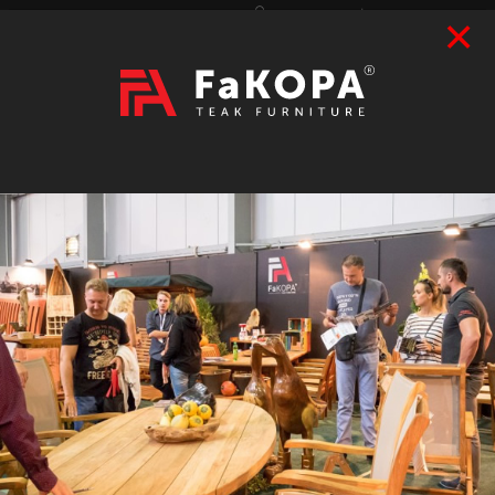
×
Přihlášení
|
Registrace
Hledat
2026
VÝSTAVY
prázdný
CZK
|
EUR
TEAK
ART / DOPLŇKY
RATAN