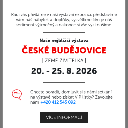
Rádi vás přivítáme v naší výstavní expozici, představíme
vám náš nábytek a doplňky, vysvětlíme čím je náš
sortiment výjimečný a nakonec si vše vyzkoušíme.
Naše nejbližší výstava
91%
ČESKÉ BUDĚJOVICE
Obj. číslo | 2302002
Ratanový set-Obdélník
| ZEMĚ ŽIVITELKA |
Ratanové koše
20. - 25. 8. 2026
Ratanový set proutěných košu z přírodního
Chcete poradit, domluvit si s námi setkání
ratanu.
na výstavě nebo získat VIP lístky? Zavolejte
nám
+420 412 545 092
Ratan je díky
silnému průměru
o Ø15mm
odolný vůči povětrnostním podmínkám i
VÍCE INFORMACÍ
mrazu.