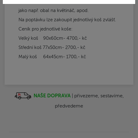
Tudíž ho lze využít v interiéru, ale i v exteriéru
jako např. obal na květináč, apod.
Na poptávku lze zakoupit jednotlivý koš zvlášť.
Ceník pro jednotlivé koše:
Velký koš 90x60cm- 4700,- kč
Střední koš 77x50cm- 2700,- kč
Malý koš 64x45cm- 1700,- kč
NAŠE DOPRAVA
| přivezeme, sestavíme,
předvedeme