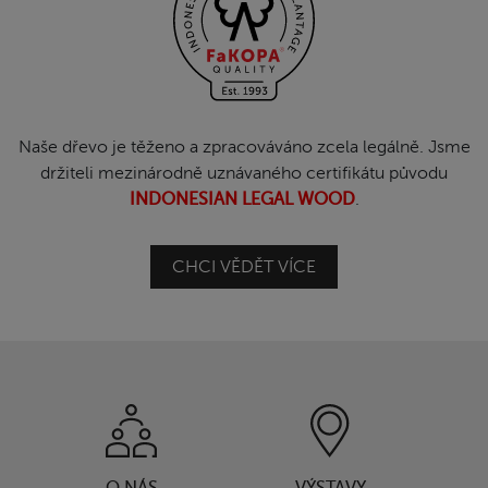
Naše dřevo je těženo a zpracováváno zcela legálně. Jsme
držiteli mezinárodně uznávaného certifikátu původu
INDONESIAN LEGAL WOOD
.
CHCI VĚDĚT VÍCE
O NÁS
VÝSTAVY