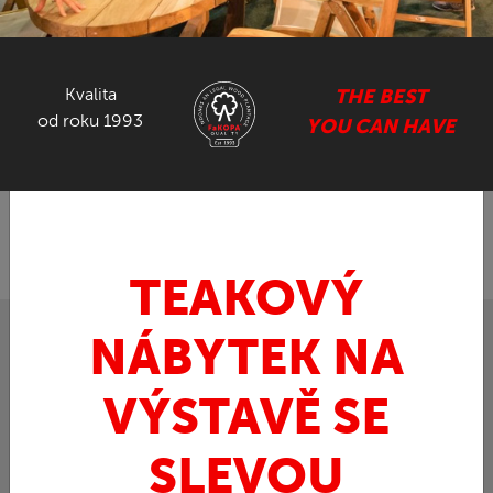
NÁBYTEK ZE SUARU
Kvalita
THE BEST
GASTRO NÁBYTEK
od roku 1993
YOU CAN HAVE
ZPĚT
FaKOPA.cz - nábytek z teaku
Ratan
»
»
Ratanový set-Obdélník
TEAKOVÝ
NÁBYTEK NA
VÝSTAVĚ SE
SLEVOU