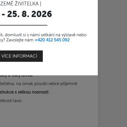
 ZEMĚ ŽIVITELKA |
140 cm
 - 25. 8. 2026
t, domluvit si s námi setkání na výstavě nebo
stky? Zavolejte nám
+420 412 545 092
 cm je vyrobena z tropického dřeva SUAR.
VÍCE INFORMACÍ
e doplní moderní styl Vašeho interiéru i
ry a tvary dřeva.
yleštěna, na omak působí velice příjemně.
strukce s velkou nosností .
ikosti lavic.