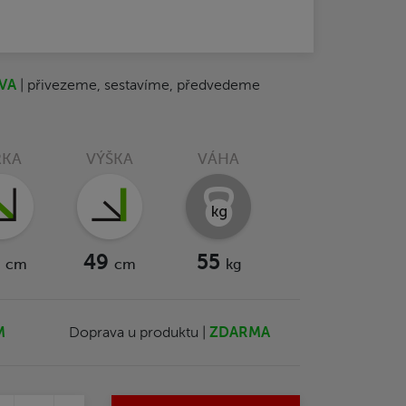
VA
| přivezeme, sestavíme, předvedeme
ŘKA
VÝŠKA
VÁHA
0
49
55
cm
cm
kg
M
Doprava u produktu |
ZDARMA