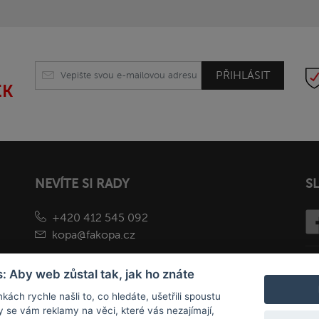
PŘIHLÁSIT
EK
NEVÍTE SI RADY
S
+420 412 545 092
kopa@fakopa.cz
: Aby web zůstal tak, jak ho znáte
kách rychle našli to, co hledáte, ušetřili spoustu
y se vám reklamy na věci, které vás nezajímají,