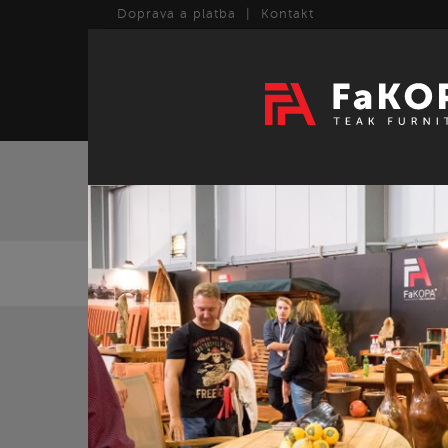
Doprava a platba
|
Kontakt
TEAK
ART
ZPĚT