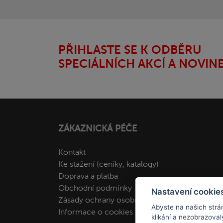
PŘIHLASTE SE K ODBĚRU
SPECIÁLNÍCH AKCÍ A NOVIN
ZÁKAZNICKÁ PÉČE
Kontakt
Ke stažení (ceníky, katalogy)
Doprava a platba
Obchodní podmínky
Nastavení cookies
Zásady ochrany osobních údajů
Abyste na našich strán
Informace o cookies
klikání a nezobrazoval