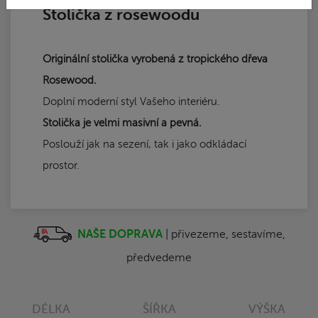
Stolička z rosewoodu
Originální stolička vyrobená z tropického dřeva
Rosewood.
Doplní moderní styl Vašeho interiéru.
Stolička je velmi masivní a pevná.
Poslouží jak na sezení, tak i jako odkládací
prostor.
NAŠE DOPRAVA
| přivezeme, sestavíme,
předvedeme
DÉLKA
ŠÍŘKA
VÝŠKA