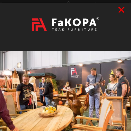
×
Přihlášení
|
Registrace
Hledat
2026
VÝSTAVY
prázdný
CZK
|
EUR
TEAK
ART / DOPLŇKY
RATAN