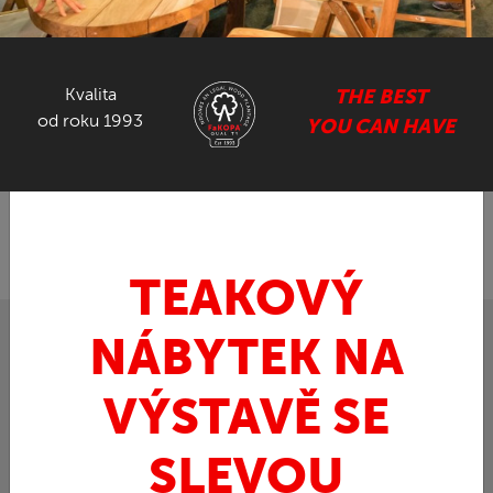
NÁBYTEK ZE SUARU
Kvalita
THE BEST
GASTRO NÁBYTEK
od roku 1993
YOU CAN HAVE
ZPĚT
FaKOPA.cz - nábytek z teaku
Teak
ROSE -
»
»
stolička z rosewoodu
TEAKOVÝ
NÁBYTEK NA
VÝSTAVĚ SE
SLEVOU