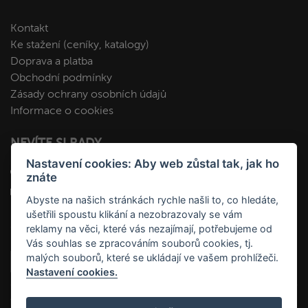
Kontakt
Ke stažení (ceníky, katalogy)
Doprava a platba
Obchodní podmínky
Zásady ochrany osobních údajů
Informace o cookies
NEVÍTE SI RADY
Nastavení cookies: Aby web zůstal tak, jak ho
+420 412 545 092
znáte
kopa@fakopa.cz
Abyste na našich stránkách rychle našli to, co hledáte,
ušetřili spoustu klikání a nezobrazovaly se vám
SLEDUJTE NÁS
reklamy na věci, které vás nezajímají, potřebujeme od
Vás souhlas se zpracováním souborů cookies, tj.
malých souborů, které se ukládají ve vašem prohlížeči.
Nastavení cookies.