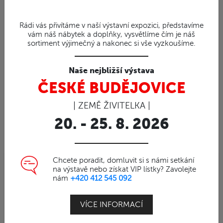
Rádi vás přivítáme v naší výstavní expozici, představíme
vám náš nábytek a doplňky, vysvětlíme čím je náš
sortiment výjimečný a nakonec si vše vyzkoušíme.
Naše nejbližší výstava
ČESKÉ BUDĚJOVICE
| ZEMĚ ŽIVITELKA |
20. - 25. 8. 2026
Chcete poradit, domluvit si s námi setkání
na výstavě nebo získat VIP lístky? Zavolejte
98%
nám
+420 412 545 092
Obj. číslo | 78
ROSE - originální stolička
VÍCE INFORMACÍ
z roserwoodu