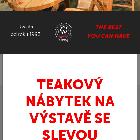
NÁBYTEK ZE SUARU
Kvalita
THE BEST
GASTRO NÁBYTEK
od roku 1993
YOU CAN HAVE
ZPĚT
FaKOPA.cz - nábytek z teaku
Teak
KARLAS
»
»
Diva II - polstr na křeslo
TEAKOVÝ
NÁBYTEK NA
VÝSTAVĚ SE
SLEVOU