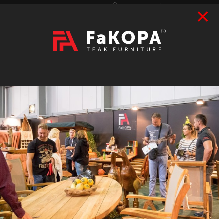
×
Přihlášení
|
Registrace
Hledat
2026
VÝSTAVY
prázdný
CZK
|
EUR
TEAK
ART / DOPLŇKY
RATAN