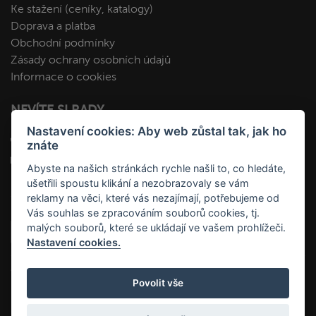
Ke stažení (ceníky, katalogy)
Doprava a platba
Obchodní podmínky
Zásady ochrany osobních údajů
Informace o cookies
NEVÍTE SI RADY
Nastavení cookies: Aby web zůstal tak, jak ho
+420 412 545 092
znáte
kopa@fakopa.cz
Abyste na našich stránkách rychle našli to, co hledáte,
ušetřili spoustu klikání a nezobrazovaly se vám
SLEDUJTE NÁS
reklamy na věci, které vás nezajímají, potřebujeme od
Vás souhlas se zpracováním souborů cookies, tj.
malých souborů, které se ukládají ve vašem prohlížeči.
Nastavení cookies.
Povolit vše