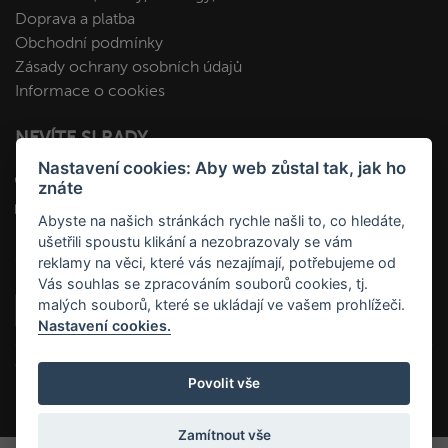
Doprava a platba
Obchodní podmínky
Zásady ochrany osobních údajů
Informace o cookies
NEVÍTE SI RADY
Nastavení cookies: Aby web zůstal tak, jak ho
+420 412 545 092
znáte
kopa@fakopa.cz
Abyste na našich stránkách rychle našli to, co hledáte,
ušetřili spoustu klikání a nezobrazovaly se vám
SLEDUJTE NÁS
reklamy na věci, které vás nezajímají, potřebujeme od
Vás souhlas se zpracováním souborů cookies, tj.
malých souborů, které se ukládají ve vašem prohlížeči.
Nastavení cookies.
Povolit vše
Zamítnout vše