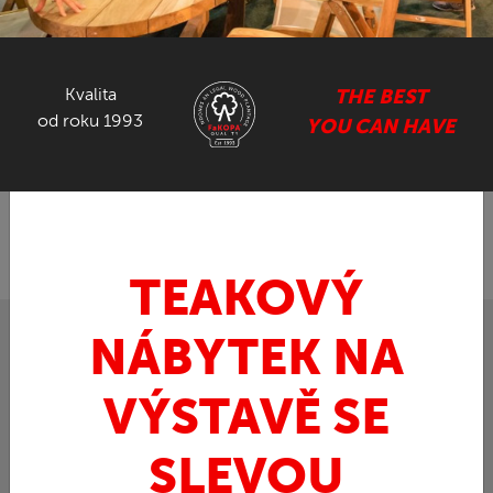
NÁBYTEK ZE SUARU
Kvalita
THE BEST
GASTRO NÁBYTEK
od roku 1993
YOU CAN HAVE
ZPĚT
FaKOPA.cz - nábytek z teaku
Teak
KARLAS
»
»
Angelo - polstr na nábytek
TEAKOVÝ
NÁBYTEK NA
VÝSTAVĚ SE
SLEVOU