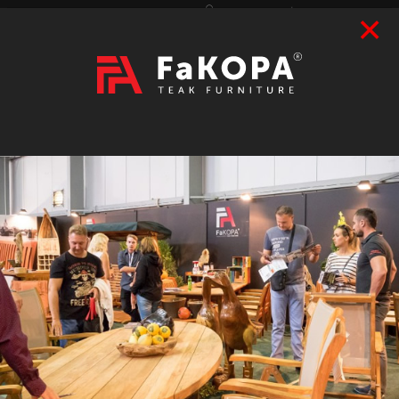
×
Přihlášení
|
Registrace
Hledat
2026
VÝSTAVY
prázdný
CZK
|
EUR
TEAK
ART / DOPLŇKY
RATAN