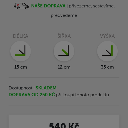
NAŠE DOPRAVA
| přivezeme, sestavíme,
předvedeme
DÉLKA
ŠÍŘKA
VÝŠKA
15
cm
12
cm
35
cm
Dostupnost |
SKLADEM
DOPRAVA OD 250 KČ
při koupi tohoto produktu
540 Kč