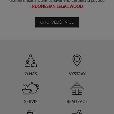
držiteli mezinárodně uznávaného certifikátu původu
INDONESIAN LEGAL WOOD
.
CHCI VĚDĚT VÍCE
O NÁS
VÝSTAVY
SERVIS
REALIZACE