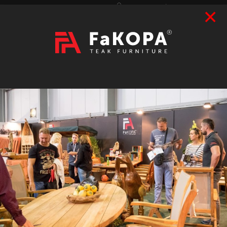
×
Přihlášení
|
Registrace
Hledat
2026
VÝSTAVY
prázdný
CZK
|
EUR
TEAK
ART / DOPLŇKY
RATAN