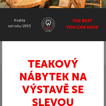
NÁBYTEK ZE SUARU
Kvalita
THE BEST
GASTRO NÁBYTEK
od roku 1993
YOU CAN HAVE
ZPĚT
FaKOPA.cz - nábytek z teaku
Art / doplňky
»
»
Kachna fotbalista ČR - dřevěná kachna
TEAKOVÝ
NÁBYTEK NA
VÝSTAVĚ SE
SLEVOU