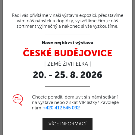
Rádi vás přivítáme v naší výstavní expozici, představíme
vám náš nábytek a doplňky, vysvětlíme čím je náš
sortiment výjimečný a nakonec si vše vyzkoušíme.
Naše nejbližší výstava
ČESKÉ BUDĚJOVICE
| ZEMĚ ŽIVITELKA |
20. - 25. 8. 2026
Chcete poradit, domluvit si s námi setkání
na výstavě nebo získat VIP lístky? Zavolejte
nám
+420 412 545 092
91%
Obj. číslo | 60007
VÍCE INFORMACÍ
Kachna fotbalista ČR -