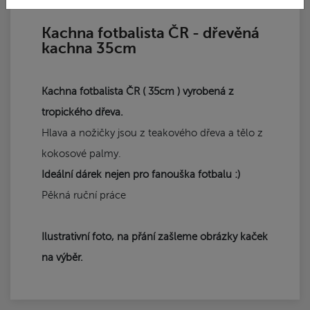
dřevěná kachna
Kachna fotbalista ČR - dřevěná
kachna 35cm
Kachna fotbalista ČR ( 35cm ) vyrobená z
tropického dřeva.
Hlava a nožičky jsou z teakového dřeva a tělo z
kokosové palmy.
Ideální dárek nejen pro fanouška fotbalu :)
Pěkná ruční práce
Ilustrativní foto, na přání zašleme obrázky kaček
na výběr.