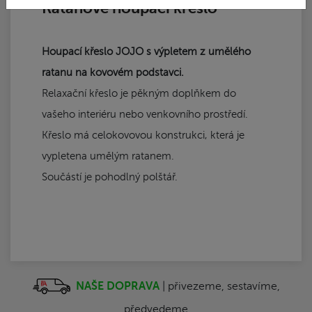
Ratanové houpací křeslo
Houpací křeslo JOJO s výpletem z umělého
ratanu na kovovém podstavci.
Relaxační křeslo je pěkným doplňkem do
vašeho interiéru nebo venkovního prostředí.
Křeslo má celokovovou konstrukci, která je
vypletena umělým ratanem.
Součástí je pohodlný polštář.
NAŠE DOPRAVA
| přivezeme, sestavíme,
předvedeme