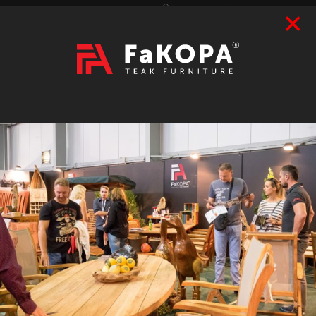
×
Přihlášení
|
Registrace
Hledat
2026
VÝSTAVY
prázdný
CZK
|
EUR
TEAK
ART / DOPLŇKY
RATAN