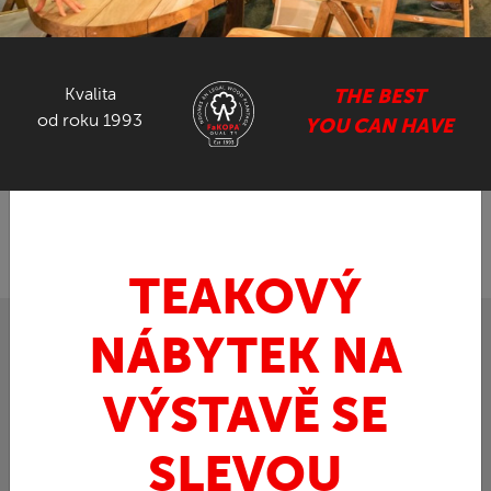
NÁBYTEK ZE SUARU
Kvalita
THE BEST
GASTRO NÁBYTEK
od roku 1993
YOU CAN HAVE
ZPĚT
FaKOPA.cz - nábytek z teaku
Ratan
JOJO
»
»
- houpací křeslo
TEAKOVÝ
NÁBYTEK NA
AKCE
VÝSTAVĚ SE
SLEVOU