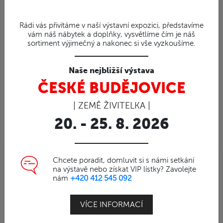
Rádi vás přivítáme v naší výstavní expozici, představíme
vám náš nábytek a doplňky, vysvětlíme čím je náš
sortiment výjimečný a nakonec si vše vyzkoušíme.
Naše nejbližší výstava
ČESKÉ BUDĚJOVICE
| ZEMĚ ŽIVITELKA |
20. - 25. 8. 2026
Chcete poradit, domluvit si s námi setkání
96%
na výstavě nebo získat VIP lístky? Zavolejte
nám
+420 412 545 092
Obj. číslo | 80001
JOJO - houpací křeslo z
VÍCE INFORMACÍ
ratanu