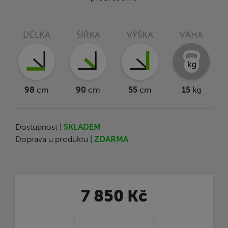
DÉLKA
ŠÍŘKA
VÝŠKA
VÁHA
98
cm
90
cm
55
cm
15
kg
Dostupnost |
SKLADEM
Doprava u produktu |
ZDARMA
7 850 Kč