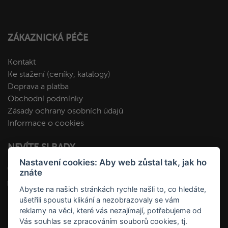
ZÁKAZNICKÁ PÉČE
Kontakt
Ke stažení (ceníky, katalogy)
Doprava a platba
Obchodní podmínky
Zásady ochrany osobních údajů
Informace o cookies
NEVÍTE SI RADY
Nastavení cookies: Aby web zůstal tak, jak ho
+420 412 545 092
znáte
kopa@fakopa.cz
Abyste na našich stránkách rychle našli to, co hledáte,
ušetřili spoustu klikání a nezobrazovaly se vám
SLEDUJTE NÁS
reklamy na věci, které vás nezajímají, potřebujeme od
Vás souhlas se zpracováním souborů cookies, tj.