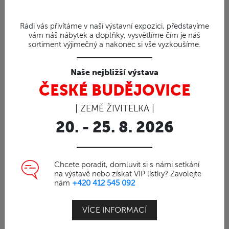
92%
Rádi vás přivítáme v naší výstavní expozici, představíme
vám náš nábytek a doplňky, vysvětlíme čím je náš
Obj. číslo | 4110
sortiment výjimečný a nakonec si vše vyzkoušíme.
ELEGANTE SET II - sestava
z teaku
Naše nejbližší výstava
Teaková zahradní sestava
ČESKÉ BUDĚJOVICE
| ZEMĚ ŽIVITELKA |
Stůl obdélník Elegante rozkládací (100x130-
20. - 25. 8. 2026
180cm) v kombinaci 6x křeslo Paris.
Zahradní křeslo
Paris je nejpevnějším
produktem
z naší nabídky křesel.
Chcete poradit, domluvit si s námi setkání
na výstavě nebo získat VIP lístky? Zavolejte
Je populární nejenom svojí pevností a stabilitou,
nám
+420 412 545 092
ale i pro elegantní vzhled.
VÍCE INFORMACÍ
Jednoduchým způsobem lze stohovat 4
masivní křesla na sebe.