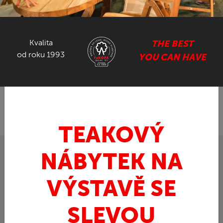
NÁBYTEK ZE SUARU
Kvalita
THE BEST
GASTRO NÁBYTEK
od roku 1993
YOU CAN HAVE
ZPĚT
FaKOPA.cz - nábytek z teaku
Teak
»
»
ELEGANTE SET II - sestava z teaku
TEAKOVÝ
NÁBYTEK NA
VÝSTAVĚ SE
SLEVOU