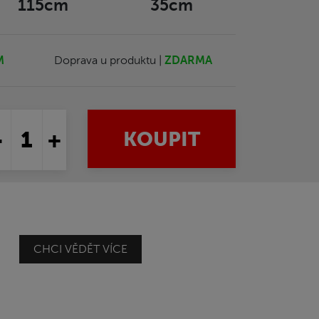
115cm
35cm
M
Doprava u produktu |
ZDARMA
-
+
KOUPIT
CHCI VĚDĚT VÍCE