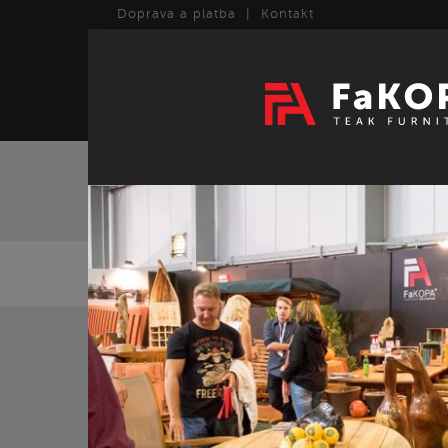
Doprava a platba
|
Kontakt
TEAK
ART
ZPĚT