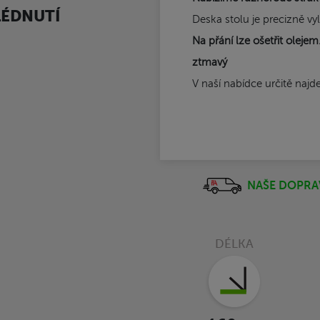
LÉDNUTÍ
Deska stolu je precizně vy
Na přání lze ošetřit oleje
ztmavý
V naší nabídce určitě najd
NAŠE DOPRA
DÉLKA