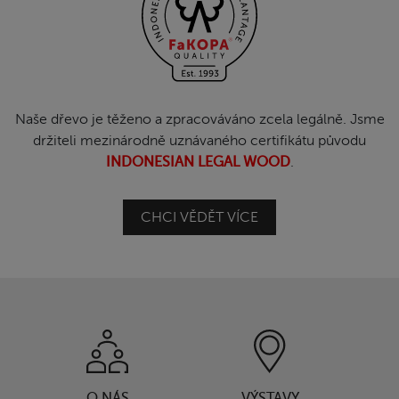
Naše dřevo je těženo a zpracováváno zcela legálně. Jsme
držiteli mezinárodně uznávaného certifikátu původu
INDONESIAN LEGAL WOOD
.
CHCI VĚDĚT VÍCE
O NÁS
VÝSTAVY