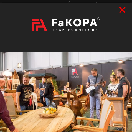
×
Přihlášení
|
Registrace
Hledat
2026
VÝSTAVY
prázdný
CZK
|
EUR
TEAK
ART / DOPLŇKY
RATAN