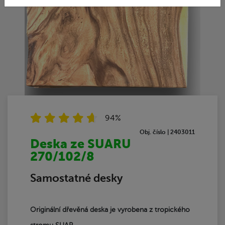
94%
Obj. číslo | 2403011
Deska ze SUARU
270/102/8
Samostatné desky
Originální dřevěná deska j
e vyrobena z tropického