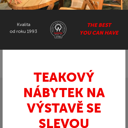
NÁBYTEK ZE SUARU
Kvalita
THE BEST
GASTRO NÁBYTEK
od roku 1993
YOU CAN HAVE
ZPĚT
FaKOPA.cz - nábytek z teaku
Nábytek ze
»
Suaru
Deska ze SUARU 270/102/8
»
TEAKOVÝ
NÁBYTEK NA
VÝSTAVĚ SE
SLEVOU