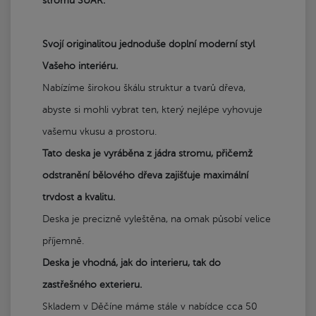
stromu SUAR.
Svojí originalitou jednoduše doplní moderní styl
Vašeho interiéru.
Nabízíme širokou škálu struktur a tvarů dřeva,
abyste si mohli vybrat ten, který nejlépe vyhovuje
vašemu vkusu a prostoru.
Tato deska je vyráběna z jádra stromu, přičemž
odstranění bělového dřeva zajišťuje maximální
trvdost a kvalitu.
Deska je precizně vyleštěna, na omak působí velice
příjemně.
Deska je vhodná, jak do interieru, tak do
zastřešného exterieru.
Skladem v Děčíne máme stále v nabídce cca 50