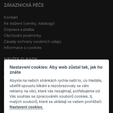
ZÁKAZNICKÁ PÉČE
Kontakt
Ke stažení (ceníky, katalogy)
Doprava a platba
Obchodní podmínky
Zásady ochrany osobních údajů
Informace o cookies
NEVÍTE SI RADY
Nastavení cookies: Aby web zůstal tak, jak ho
+420 412 545 092
znáte
kopa@fakopa.cz
Abyste na našich stránkách rychle našli to, co hledáte,
ušetřili spoustu klikání a nezobrazovaly se vám
SLEDUJTE NÁS
reklamy na věci, které vás nezajímají, potřebujeme od
Vás souhlas se zpracováním souborů cookies, tj.
malých souborů, které se ukládají ve vašem prohlížeči.
Nastavení cookies.