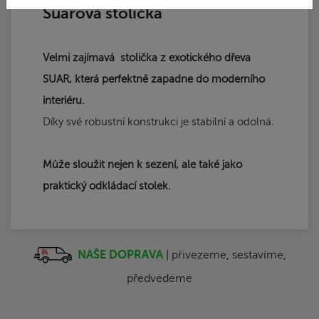
Suarová stolička
Velmi zajímavá stolička z exotického dřeva
SUAR, která perfektně zapadne do moderního
interiéru.
Díky své robustní konstrukci je stabilní a odolná.
Může sloužit nejen k sezení, ale také jako
praktický odkládací stolek.
NAŠE DOPRAVA
| přivezeme, sestavíme,
předvedeme