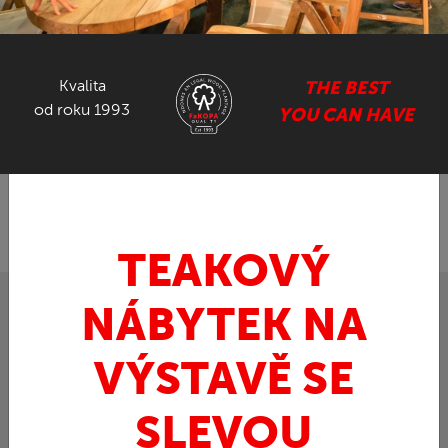
NÁBYTEK ZE SUARU
Kvalita
THE BEST
GASTRO NÁBYTEK
od roku 1993
YOU CAN HAVE
ZPĚT
FaKOPA.cz - nábytek z teaku
Art / doplňky
»
»
Stolička ze SUARU
TEAKOVÝ
NÁBYTEK NA
VÝSTAVĚ SE
SLEVOU