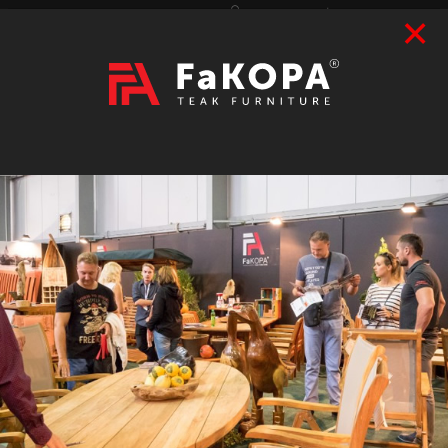
×
Přihlášení
|
Registrace
Hledat
2026
VÝSTAVY
prázdný
CZK
|
EUR
TEAK
ART / DOPLŇKY
RATAN