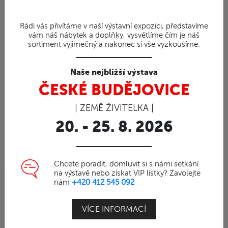
Rádi vás přivítáme v naší výstavní expozici, představíme
vám náš nábytek a doplňky, vysvětlíme čím je náš
sortiment výjimečný a nakonec si vše vyzkoušíme.
Naše nejbližší výstava
ČESKÉ BUDĚJOVICE
| ZEMĚ ŽIVITELKA |
20. - 25. 8. 2026
Chcete poradit, domluvit si s námi setkání
na výstavě nebo získat VIP lístky? Zavolejte
nám
+420 412 545 092
95%
Obj. číslo | 2412037
VÍCE INFORMACÍ
Stolička z e SUARU